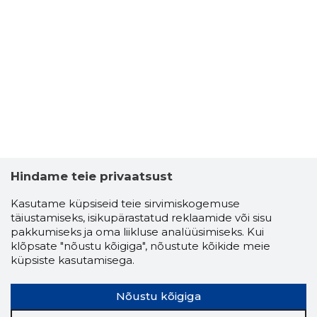
Hindame teie privaatsust
Kasutame küpsiseid teie sirvimiskogemuse
täiustamiseks, isikupärastatud reklaamide või sisu
pakkumiseks ja oma liikluse analüüsimiseks. Kui
klõpsate "nõustu kõigiga", nõustute kõikide meie
küpsiste kasutamisega.
Nõustu kõigiga