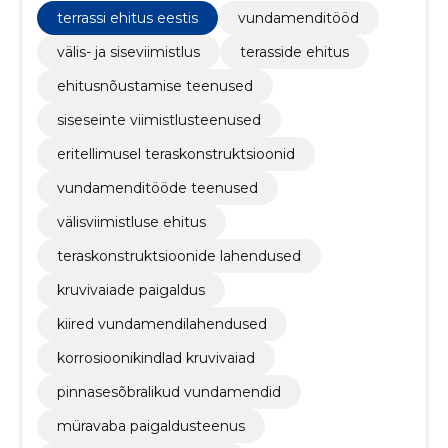
müravaba paigaldusteenus, pinnasesõbralikud
terrassi ehitus eestis
vundamenditööd
vundamendid, korrosioonikindlad kruvivaiad, kiired
vundamendilahendused, kruvivaiade paigaldus
välis- ja siseviimistlus
terasside ehitus
ehitusnõustamise teenused
siseseinte viimistlusteenused
eritellimusel teraskonstruktsioonid
vundamenditööde teenused
välisviimistluse ehitus
teraskonstruktsioonide lahendused
kruvivaiade paigaldus
kiired vundamendilahendused
korrosioonikindlad kruvivaiad
pinnasesõbralikud vundamendid
müravaba paigaldusteenus