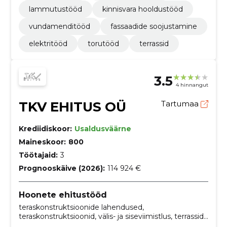
lammutustööd
kinnisvara hooldustööd
vundamenditööd
fassaadide soojustamine
elektritööd
torutööd
terrassid
3.5
4 hinnangut
TKV EHITUS OÜ
Tartumaa
Krediidiskoor:
Usaldusväärne
Maineskoor:
800
Töötajaid:
3
Prognooskäive (2026):
114 924 €
Hoonete ehitustööd
teraskonstruktsioonide lahendused,
teraskonstruktsioonid, välis- ja siseviimistlus, terrasside
paigalduse maksumus, külmakindel vundament,