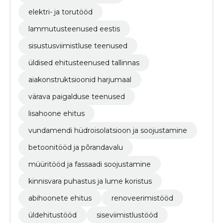
elektri- ja torutööd
lammutusteenused eestis
sisustusviimistluse teenused
üldised ehitusteenused tallinnas
aiakonstruktsioonid harjumaal
värava paigalduse teenused
lisahoone ehitus
vundamendi hüdroisolatsioon ja soojustamine
betoonitööd ja põrandavalu
müüritööd ja fassaadi soojustamine
kinnisvara puhastus ja lume koristus
abihoonete ehitus
renoveerimistööd
üldehitustööd
siseviimistlustööd