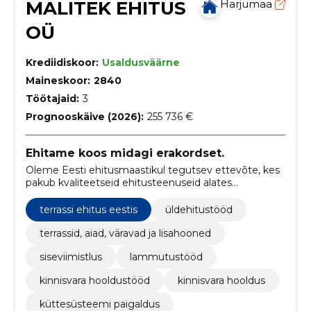
MALITEK EHITUS
Harjumaa
OÜ
Krediidiskoor:
Usaldusväärne
Maineskoor:
2840
Töötajaid:
3
Prognooskäive (2026):
255 736 €
Ehitame koos midagi erakordset.
Oleme Eesti ehitusmaastikul tegutsev ettevõte, kes
pakub kvaliteetseid ehitusteenuseid alates
üldehitusest kuni siseviimistluseni, keskendudes
korterite, eramute ja äripindade renoveerimisele.
terrassi ehitus eestis
üldehitustööd
terrassid, aiad, väravad ja lisahooned
siseviimistlus
lammutustööd
kinnisvara hooldustööd
kinnisvara hooldus
küttesüsteemi paigaldus