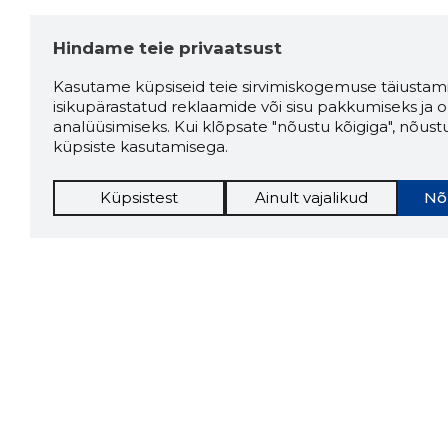
Hindame teie privaatsust
Kasutame küpsiseid teie sirvimiskogemuse täiustami
isikupärastatud reklaamide või sisu pakkumiseks ja o
analüüsimiseks. Kui klõpsate "nõustu kõigiga", nõust
küpsiste kasutamisega.
Küpsistest
Ainult vajalikud
Nõ
Storybo
Storybook
firma v
kui usa
Chrome laiendus
LAADI