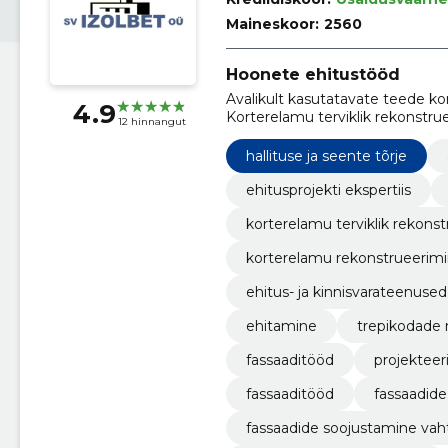
Maineskoor:
2560
Hoonete ehitustööd
Avalikult kasutatavate teede kor
4.9
Korterelamu terviklik rekonstrue
12 hinnangut
rekonstrueerimine, ehitus ja fa
remont, ehitus
hallituse ja seente tõrje
ehitusprojekti ekspertiis
korterelamu terviklik rekons
korterelamu rekonstrueerim
ehitus- ja kinnisvarateenused
ehitamine
trepikodade
fassaaditööd
projektee
fassaaditööd
fassaadide
fassaadide soojustamine vah