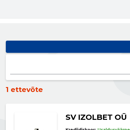
1 ettevõte
SV IZOLBET OÜ
Krediidiskoor:
Usaldusväärne