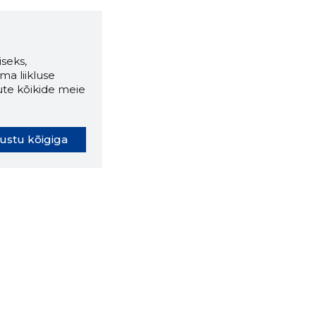
seks,
ma liikluse
ute kõikide meie
ustu kõigiga
oki laiendus ütleb Sulle, mis
eebilehel Sa parajasti viibid ja
ldusväärne see firma täna on.
 LAIENDUS ALLA