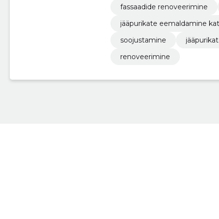
fassaadide renoveerimine
jääpurikate eemaldamine kat
soojustamine
jääpurik
renoveerimine