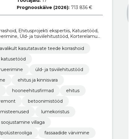
Töötajaid:
17
Prognooskäive (2026):
713 836 €
rashoid, Ehitusprojekti ekspertiis, Katusetööd,
erimine, Üld- ja tsiviilehitustööd, Korterelamu
ssaaditööd, betoonimistööd, trepikodade
avalikult kasutatavate teede korrashoid
katusetööd
trueerimine
üld- ja tsiviilehitustööd
ine
ehitus ja kinnisvara
hooneehitusfirmad
ehitus
 remont
betoonimistööd
rimisteenused
lumekoristus
 soojustamine villaga
tpolüsterooliga
fassaadide värvimine