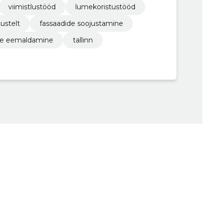
viimistlustööd
lumekoristustööd
ustelt
fassaadide soojustamine
ate eemaldamine
tallinn