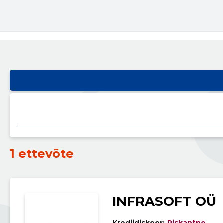
1 ettevõte
INFRASOFT OÜ
Krediidiskoor:
Riskantne