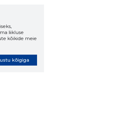
seks,
ma liikluse
ute kõikide meie
ustu kõigiga
oki laiendus ütleb Sulle, mis
eebilehel Sa parajasti viibid ja
ldusväärne see firma täna on.
 LAIENDUS ALLA