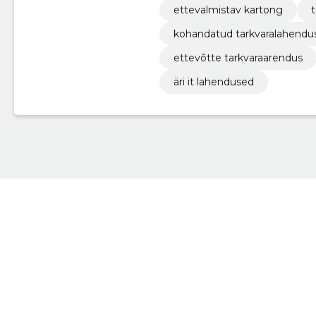
ettevalmistav kartong
t
kohandatud tarkvaralahendu
ettevõtte tarkvaraarendus
äri it lahendused