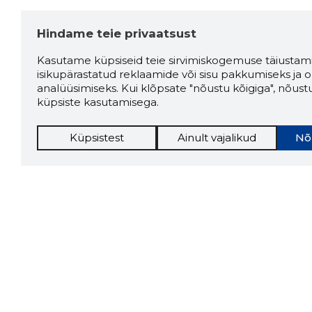
Hindame teie privaatsust
Kasutame küpsiseid teie sirvimiskogemuse täiustami
isikupärastatud reklaamide või sisu pakkumiseks ja o
analüüsimiseks. Kui klõpsate "nõustu kõigiga", nõust
küpsiste kasutamisega.
Küpsistest
Ainult vajalikud
Nõ
Storybo
Storybook
firma v
kui usa
Chrome laiendus
LAADI