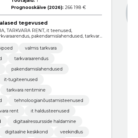
Töötajaid:
1
Prognooskäive (2026):
266 198 €
tialased tegevused
, TARKVARA RENT, it teenused,
rkvaraarendus, pakendamislahendused, tarkvara
sed, tarkvaraarenduse allhange
ipoed
valmis tarkvara
d
tarkvaraarendus
pakendamislahendused
it-tugiteenused
tarkvara rentimine
d
tehnoloogianõustamisteenused
vara rent
it haldusteenused
d
digitaalressursside haldamine
digitaalne keskkond
veekindlus