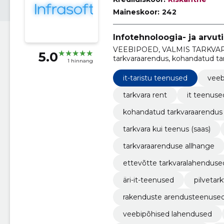
Maineskoor:
242
Infotehnoloogia- ja arvu
VEEBIPOED, VALMIS TARKVARA
5.0
tarkvaraarendus, kohandatud ta
1 hinnang
kui teenus (SaaS), IT-tugiteenu
it-taristu teenused
veeb
tarkvara rent
it teenuse
kohandatud tarkvaraarendus
tarkvara kui teenus (saas)
tarkvaraarenduse allhange
ettevõtte tarkvaralahenduse
äri-it-teenused
pilvetark
rakenduste arendusteenuse
veebipõhised lahendused