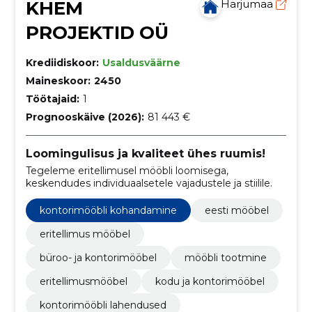
KHEM
Harjumaa
PROJEKTID OÜ
Krediidiskoor:
Usaldusväärne
Maineskoor:
2450
Töötajaid:
1
Prognooskäive (2026):
81 443 €
Loomingulisus ja kvaliteet ühes ruumis!
Tegeleme eritellimusel mööbli loomisega,
keskendudes individuaalsetele vajadustele ja stiilile.
kontorimööbli kohandamine
eesti mööbel
eritellimus mööbel
büroo- ja kontorimööbel
mööbli tootmine
eritellimusmööbel
kodu ja kontorimööbel
kontorimööbli lahendused