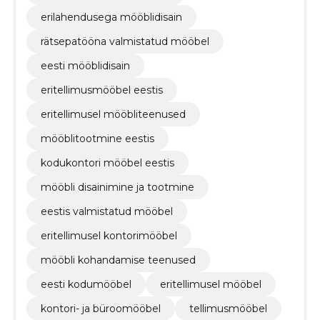
erilahendusega mööblidisain
rätsepatööna valmistatud mööbel
eesti mööblidisain
eritellimusmööbel eestis
eritellimusel mööbliteenused
mööblitootmine eestis
kodukontori mööbel eestis
mööbli disainimine ja tootmine
eestis valmistatud mööbel
eritellimusel kontorimööbel
mööbli kohandamise teenused
eesti kodumööbel
eritellimusel mööbel
kontori- ja büroomööbel
tellimusmööbel