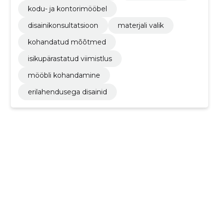
kodu- ja kontorimööbel
disainikonsultatsioon
materjali valik
kohandatud mõõtmed
isikupärastatud viimistlus
mööbli kohandamine
erilahendusega disainid