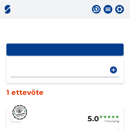
1 ettevõte
5.0
1 hinnang