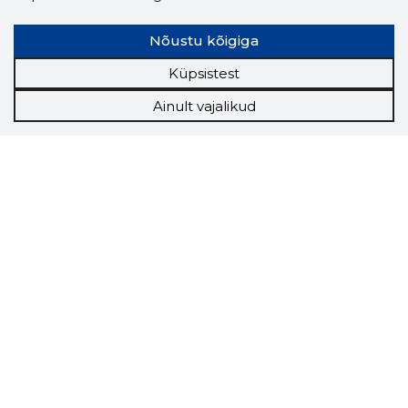
Nõustu kõigiga
Küpsistest
Ainult vajalikud
Storybook
Chrome laiendus
Storybooki laiendus ütleb Sulle, mis firma
veebilehel Sa parajasti viibid ja kui usaldusväärne
see firma täna on.
LAADI LAIENDUS ALLA