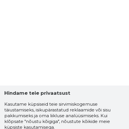
Hindame teie privaatsust
Kasutame küpsiseid teie sirvimiskogemuse
täiustamiseks, isikupärastatud reklaamide või sisu
pakkumiseks ja oma liikluse analüüsimiseks. Kui
klõpsate "nõustu kõigiga", nõustute kõikide meie
küpsiste kasutamisega.