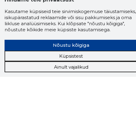
Kasutame küpsiseid teie sirvimiskogemuse täiustamiseks,
isikupärastatud reklaamide või sisu pakkumiseks ja oma
liikluse analüüsimiseks. Kui klõpsate "nõustu kõigiga",
nõustute kõikide meie küpsiste kasutamisega.
Storybook
Chrome laiendus
Nõustu kõigiga
Küpsistest
Storybooki laiendus ütleb Sulle, mis firma
veebilehel Sa parajasti viibid ja kui usaldusväärne
Ainult vajalikud
see firma täna on.
LAADI LAIENDUS ALLA
Näed helistaja tausta!
Storybooki Äpp toob
Sinuni
OTSEKONTAKTID
400 000 Eesti
ettevõtte ja isikute kohta (juhid, ametnikud).
Andmed on rikastatud maksevõime ja
finantsinfoga.