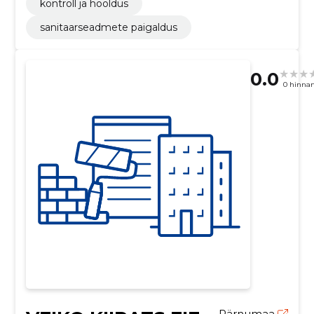
kontroll ja hooldus
sanitaarseadmete paigaldus
0.0
0 hinna
Pärnumaa