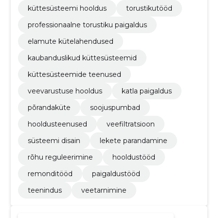
küttesüsteemi hooldus
torustikutööd
professionaalne torustiku paigaldus
elamute kütelahendused
kaubanduslikud küttesüsteemid
küttesüsteemide teenused
veevarustuse hooldus
katla paigaldus
põrandaküte
soojuspumbad
hooldusteenused
veefiltratsioon
süsteemi disain
lekete parandamine
rõhu reguleerimine
hooldustööd
remonditööd
paigaldustööd
teenindus
veetarnimine