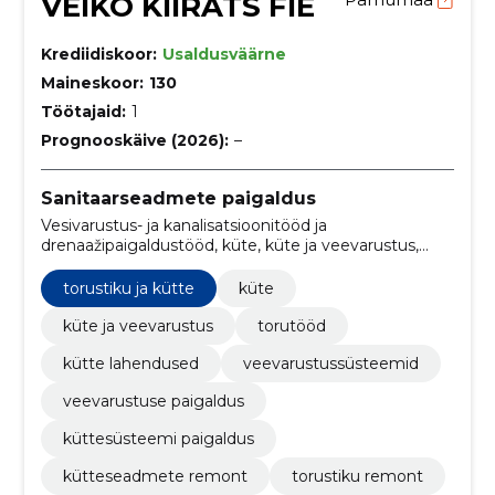
VEIKO KIIRATS FIE
Krediidiskoor:
Usaldusväärne
Maineskoor:
130
Töötajaid:
1
Prognooskäive (2026):
–
Sanitaarseadmete paigaldus
Vesivarustus- ja kanalisatsioonitööd ja
drenaažipaigaldustööd, küte, küte ja veevarustus,
torutööd, kütte lahendused, veevarustussüsteemid,
veevarustuse paigaldus, küttesüsteemi paigaldus,
torustiku ja kütte
küte
kütteseadmete remont, torustiku remont
küte ja veevarustus
torutööd
kütte lahendused
veevarustussüsteemid
veevarustuse paigaldus
küttesüsteemi paigaldus
kütteseadmete remont
torustiku remont