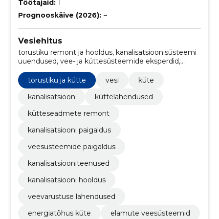
Töötajaid:
1
Prognooskäive (2026):
–
Vesiehitus
torustiku remont ja hooldus, kanalisatsioonisüsteemi
uuendused, vee- ja küttesüsteemide eksperdid,
veesüsteemide paigaldus, küttesüsteemide
paigaldus, kanalisatsiooni paigaldus, Küttesüsteemide
torustiku ja kütte
vesi
küte
remont, kanalisatsiooniteenused, energiasäästlikud
küttelahendused, keskkonnasõbralikud veesüsteemid
kanalisatsioon
küttelahendused
kütteseadmete remont
kanalisatsiooni paigaldus
veesüsteemide paigaldus
kanalisatsiooniteenused
kanalisatsiooni hooldus
veevarustuse lahendused
energiatõhus küte
elamute veesüsteemid