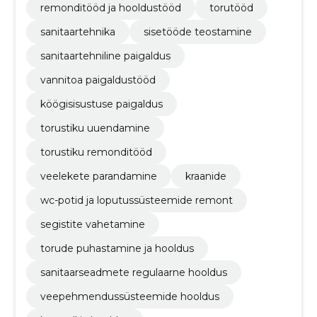
remonditööd ja hooldustööd
torutööd
sanitaartehnika
sisetööde teostamine
sanitaartehniline paigaldus
vannitoa paigaldustööd
köögisisustuse paigaldus
torustiku uuendamine
torustiku remonditööd
veelekete parandamine
kraanide
wc-potid ja loputussüsteemide remont
segistite vahetamine
torude puhastamine ja hooldus
sanitaarseadmete regulaarne hooldus
veepehmendussüsteemide hooldus