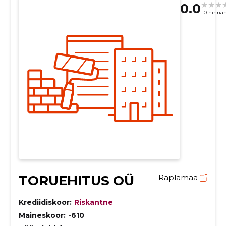
0.0
0 hinna
TORUEHITUS OÜ
Raplamaa
Krediidiskoor:
Riskantne
Maineskoor:
-610