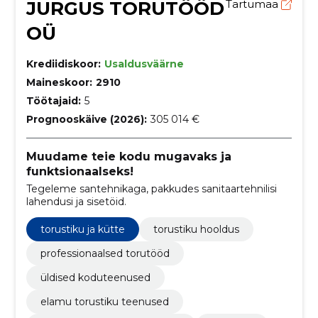
JURGUS TORUTÖÖD
Tartumaa
OÜ
Krediidiskoor:
Usaldusväärne
Maineskoor:
2910
Töötajaid:
5
Prognooskäive (2026):
305 014 €
Muudame teie kodu mugavaks ja
funktsionaalseks!
Tegeleme santehnikaga, pakkudes sanitaartehnilisi
lahendusi ja sisetöid.
torustiku ja kütte
torustiku hooldus
professionaalsed torutööd
üldised koduteenused
elamu torustiku teenused