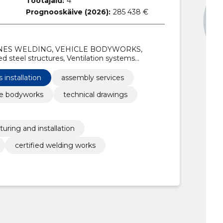
Töötajaid:
4
Prognooskäive (2026):
285 438 €
INES WELDING, VEHICLE BODYWORKS,
teel structures, Ventilation systems
Marine systems and pipelines installation,
rtified welding works
installation
assembly services
le bodyworks
technical drawings
uring and installation
certified welding works