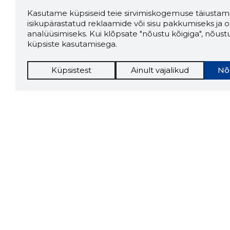
Kasutame küpsiseid teie sirvimiskogemuse täiustami
isikupärastatud reklaamide või sisu pakkumiseks ja o
analüüsimiseks. Kui klõpsate "nõustu kõigiga", nõust
küpsiste kasutamisega.
Küpsistest
Ainult vajalikud
Nõ
Storybo
Storybook
firma v
kui usa
Chrome laiendus
LAADI