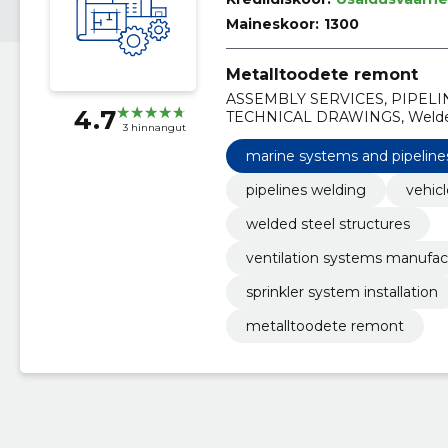
Maineskoor:
1300
Metalltoodete remont
ASSEMBLY SERVICES, PIPEL
4.7
TECHNICAL DRAWINGS, Welded s
3 hinnangut
manufacturing and installation, 
Sprinkler system installation, ce
marine systems and pipelines 
pipelines welding
vehic
welded steel structures
ventilation systems manufact
sprinkler system installation
metalltoodete remont