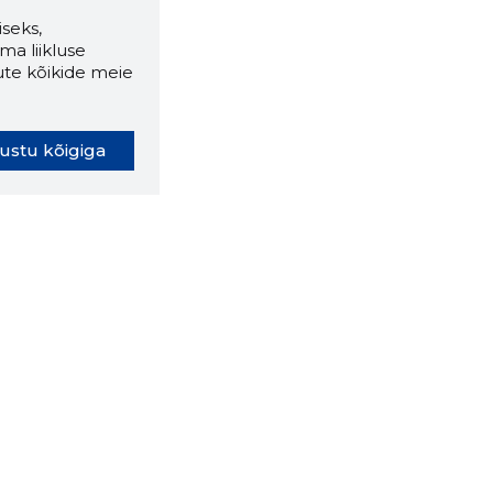
seks,
ma liikluse
ute kõikide meie
ustu kõigiga
oki laiendus ütleb Sulle, mis
eebilehel Sa parajasti viibid ja
ldusväärne see firma täna on.
 LAIENDUS ALLA