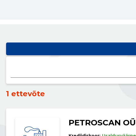
1 ettevõte
PETROSCAN OÜ
Krediidiskoor:
Usaldusväärne