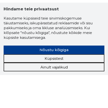
Hindame teie privaatsust
Kasutame küpsiseid teie sirvimiskogemuse
täiustamiseks, isikupärastatud reklaamide või sisu
pakkumiseks ja oma liikluse analüüsimiseks. Kui
klõpsate "nõustu kõigiga", nõustute kõikide meie
küpsiste kasutamisega.
Nõustu kõigiga
Küpsistest
Ainult vajalikud
Storybook