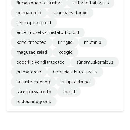
firmapidude toitlustus
ürituste toitlustus
pulmatordid
sünnipäevatordid
teemapeo tordid
eritellimusel valmistatud tordid
kondiitritooted
kringlid
muffinid
magusad saiad
koogid
pagari-ja kondiitritooted
sündmuskorraldus
pulmatordid
firmapidude totilustus
ürituste catering
suupistelauad
sünnipäevatordid
tordid
restoranitegevus