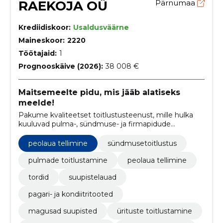
RAEKOJA OÜ
Pärnumaa
Krediidiskoor:
Usaldusväärne
Maineskoor:
2220
Töötajaid:
1
Prognooskäive (2026):
38 008 €
Maitsemeelte pidu, mis jääb alatiseks
meelde!
Pakume kvaliteetset toitlustusteenust, mille hulka
kuuluvad pulma-, sündmuse- ja firmapidude
toitlustus ning laias valikus maitsvaid torte ja küpsetisi
peolaua tellimine
sündmusetoitlustus
pulmade toitlustamine
peolaua tellimine
tordid
suupistelauad
pagari- ja kondiitritooted
magusad suupisted
ürituste toitlustamine