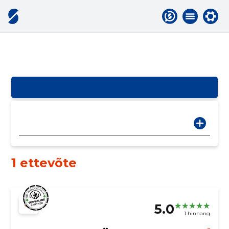
1 ettevõte
5.0
1 hinnang