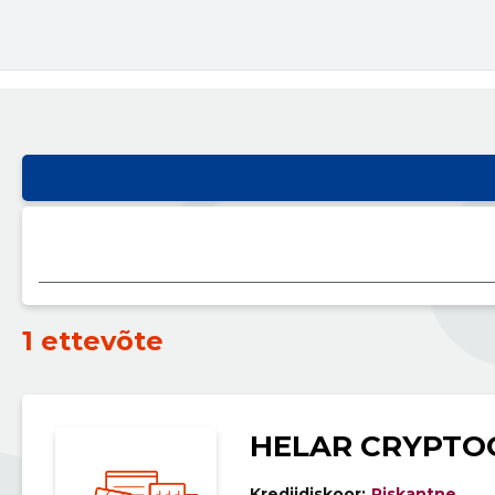
1 ettevõte
HELAR CRYPTO
Krediidiskoor:
Riskantne