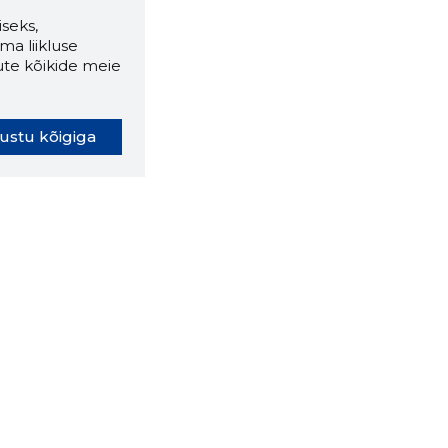
seks,
ma liikluse
ute kõikide meie
ustu kõigiga
oki laiendus ütleb Sulle, mis
eebilehel Sa parajasti viibid ja
ldusväärne see firma täna on.
 LAIENDUS ALLA