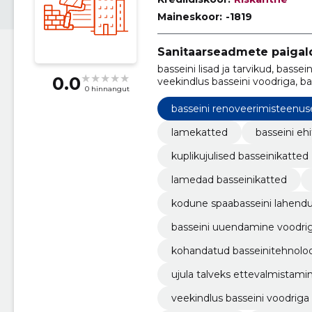
Maineskoor:
-1819
Sanitaarseadmete paigal
basseini lisad ja tarvikud, bass
0.0
veekindlus basseini voodriga, ba
0 hinnangut
kohandatud basseinitehnoloogi
basseini voodri paigaldus, kodu
basseini renoveerimisteenus
lamekatted
basseini eh
kuplikujulised basseinikatted
lamedad basseinikatted
kodune spaabasseini lahend
basseini uuendamine voodri
kohandatud basseinitehnoloo
ujula talveks ettevalmistami
veekindlus basseini voodriga