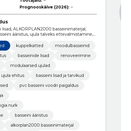
Töötajaid:
–
Prognooskäive (2026):
–
dus
eini lisad, ALKORPLAN2000 basseinimaterjal,
sseini ääristus, ujula talveks ettevalmistamine,
a nurk, basseini uuendamine voodriga, PVC
ne spaabasseini lahendused
ed
kuppelkatted
moodulbasseinid
itus
basseinide lisad
renoveerimine
modulaarsed ujulad
ujula ehitus
basseini lisad ja tarvikud
used
pvc basseini voodri paigaldus
ga
gia nurk
ne
basseini ääristus
alkorplan2000 basseinimaterjal