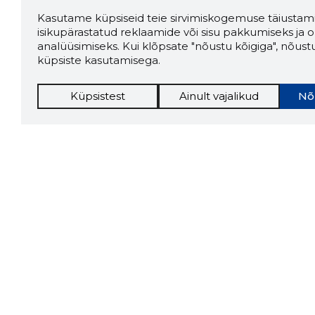
Kasutame küpsiseid teie sirvimiskogemuse täiustami
isikupärastatud reklaamide või sisu pakkumiseks ja o
analüüsimiseks. Kui klõpsate "nõustu kõigiga", nõust
küpsiste kasutamisega.
Küpsistest
Ainult vajalikud
Nõ
Storybo
Storybook
firma v
kui usa
Chrome laiendus
LAADI