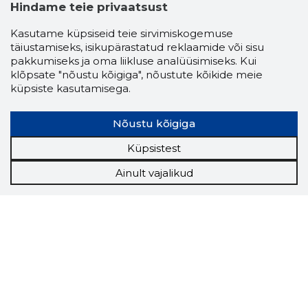
Hindame teie privaatsust
Kasutame küpsiseid teie sirvimiskogemuse
täiustamiseks, isikupärastatud reklaamide või sisu
pakkumiseks ja oma liikluse analüüsimiseks. Kui
klõpsate "nõustu kõigiga", nõustute kõikide meie
küpsiste kasutamisega.
Nõustu kõigiga
Küpsistest
Ainult vajalikud
Storybook
Chrome laiendus