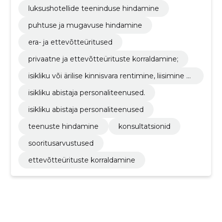
luksushotellide teeninduse hindamine
puhtuse ja mugavuse hindamine
era- ja ettevõtteüritused
privaatne ja ettevõtteürituste korraldamine;
isikliku või ärilise kinnisvara rentimine, liisimine v
õi ost/müügiteenused;
isikliku abistaja personaliteenused.
isikliku abistaja personaliteenused
teenuste hindamine
konsultatsionid
sooritusarvustused
ettevõtteürituste korraldamine