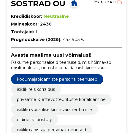
SÕSTRAD OÜ
Harjumaa
Krediidiskoor:
Neutraalne
Maineskoor:
2430
Töötajaid:
1
Prognooskäive (2026):
442 905 €
Avasta maailma uusi võimalusi!
Pakume personaalseid teenuseid, mis hõlmavad
reisikorraldust, ürituste korraldamist, kinnisvara
nõustamist ning personaalset abi ja tuge
igapäevastes toimingutes.
kodumajapidamiste personaliteenused
isiklik reisikorraldus
privaatne & ettevõtteürituste korraldamine
isikliku või ärilise kinnisvara rentimine
üldine haldustugi
isikliku abistaja personaliteenused