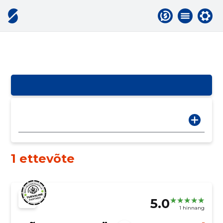
1 ettevõte
5.0
1 hinnang