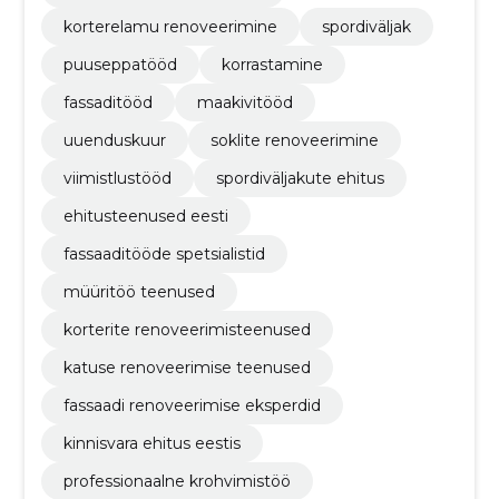
korterelamu renoveerimine
spordiväljak
puuseppatööd
korrastamine
fassaditööd
maakivitööd
uuenduskuur
soklite renoveerimine
viimistlustööd
spordiväljakute ehitus
ehitusteenused eesti
fassaaditööde spetsialistid
müüritöö teenused
korterite renoveerimisteenused
katuse renoveerimise teenused
fassaadi renoveerimise eksperdid
kinnisvara ehitus eestis
professionaalne krohvimistöö