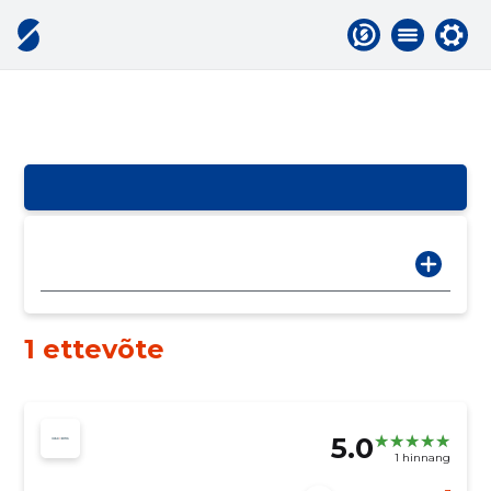
1 ettevõte
5.0
1 hinnang