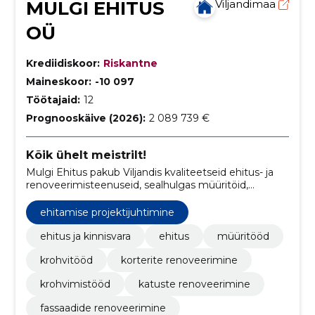
MULGI EHITUS
Viljandimaa
OÜ
Krediidiskoor:
Riskantne
Maineskoor:
-10 097
Töötajaid:
12
Prognooskäive (2026):
2 089 739 €
Kõik ühelt meistrilt!
Mulgi Ehitus pakub Viljandis kvaliteetseid ehitus- ja
renoveerimisteenuseid, sealhulgas müüritöid,
betoonitöid, puuseppatöid ja viimistlustöid.
ehitamise projektijuhtimine
ehitus ja kinnisvara
ehitus
müüritööd
krohvitööd
korterite renoveerimine
krohvimistööd
katuste renoveerimine
fassaadide renoveerimine