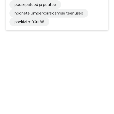
puusepatööd ja puutöö
hoonete ümberkorraldamise teenused
paekivi müüritöö