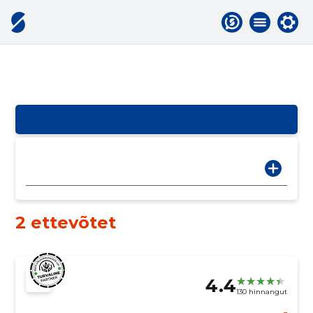
2 ettevõtet
4.4
130 hinnangut