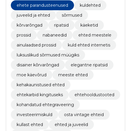
ehete parandusteenused
kuldehted
juveelid ja ehted
sõrmused
kõrvarõngad
ripatsid
käeketid
prossid
nabaneedid
ehted meestele
ainulaadsed prossid
kuld ehted internetis
luksuslikud sõrmused müügiks
disainer kõrvarõngad
elegantne ripatsid
moe käevõrud
meeste ehted
kehakaunistused ehted
ehtekarbid kingituseks
ehtehooldustooted
kohandatud ehtegraveering
investeerimiskuld
osta vintage ehteid
kullast ehted
ehted ja juveelid