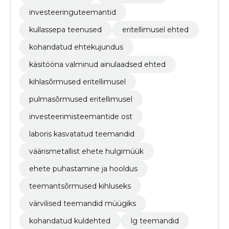
investeeringuteemantid
kullassepa teenused
eritellimusel ehted
kohandatud ehtekujundus
käsitööna valminud ainulaadsed ehted
kihlasõrmused eritellimusel
pulmasõrmused eritellimusel
investeerimisteemantide ost
laboris kasvatatud teemandid
väärismetallist ehete hulgimüük
ehete puhastamine ja hooldus
teemantsõrmused kihluseks
värvilised teemandid müügiks
kohandatud kuldehted
lg teemandid