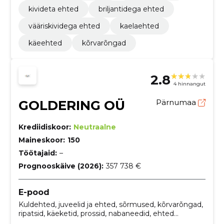
kivideta ehted
briljantidega ehted
vääriskividega ehted
kaelaehted
käeehted
kõrvarõngad
2.8
4 hinnangut
GOLDERING OÜ
Pärnumaa
Krediidiskoor:
Neutraalne
Maineskoor:
150
Töötajaid:
–
Prognooskäive (2026):
357 738 €
E-pood
Kuldehted, juveelid ja ehted, sõrmused, kõrvarõngad,
ripatsid, käeketid, prossid, nabaneedid, ehted
meestele, ainulaadsed prossid