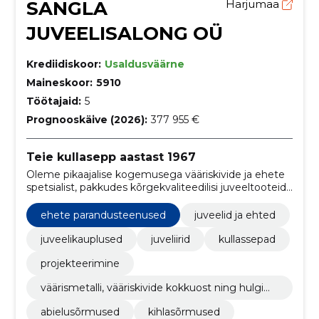
SANGLA
Harjumaa
JUVEELISALONG OÜ
Krediidiskoor:
Usaldusväärne
Maineskoor:
5910
Töötajaid:
5
Prognooskäive (2026):
377 955 €
Teie kullasepp aastast 1967
Oleme pikaajalise kogemusega vääriskivide ja ehete
spetsialist, pakkudes kõrgekvaliteedilisi juveeltooteid
nii igapäevaseks kandmiseks kui ka erilisteks
sündmusteks.
ehete parandusteenused
juveelid ja ehted
juveelikauplused
juveliirid
kullassepad
projekteerimine
väärismetalli, vääriskivide kokkuost ning hulgim
üük
abielusõrmused
kihlasõrmused