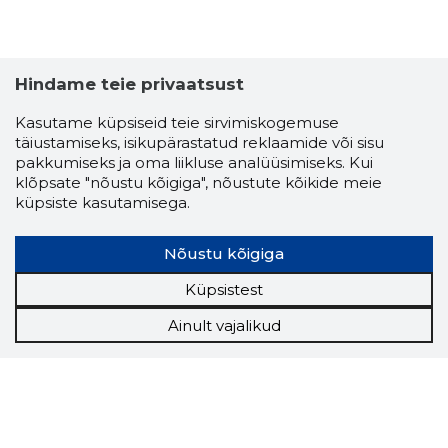
Hindame teie privaatsust
Kasutame küpsiseid teie sirvimiskogemuse
täiustamiseks, isikupärastatud reklaamide või sisu
pakkumiseks ja oma liikluse analüüsimiseks. Kui
klõpsate "nõustu kõigiga", nõustute kõikide meie
küpsiste kasutamisega.
Nõustu kõigiga
Küpsistest
Ainult vajalikud