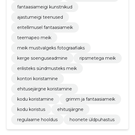
fantaasiameigi kunstnikud
ajastumeigi teenused
eritellimusel fantaasiameik
teemapeo meik
meik mustvalgeks fotograafiaks
kerge soenguseadmine
ripsmetega meik
erilisteks sündmusteks meik
kontori koristamine
ehitusejärgne koristamine
kodu koristamine
grimm ja fantaasiameik
kodu koristus
ehitusjärgne
regulaarne hooldus
hoonete üldpuhastus