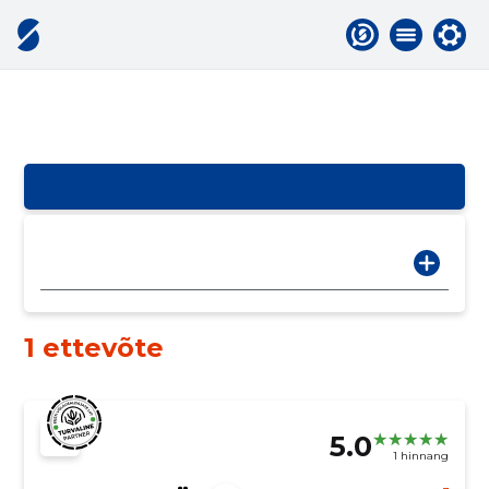
1 ettevõte
5.0
1 hinnang