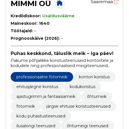
MIMMI OÜ
Saaremaa
Krediidiskoor:
Usaldusväärne
Maineskoor:
1640
Töötajaid:
–
Prognooskäive (2026):
–
Puhas keskkond, täiuslik meik – iga päev!
Pakume põhjalikke koristusteenuseid kontoritele ja
kodudele ning professionaalseid meigiteenuseid
erinevateks üritusteks ja fotosessioonideks.
professionaalne fotomeik
kontori koristus
ehitusjärgne koristus
kodukoristus
ajastugrimm ja fantaasiameik
õhtumeik
fotomeik
järgse ehituse koristusteenused
kodu puhastusteenused
ilusalongi teenused
õhtumeigi teenused