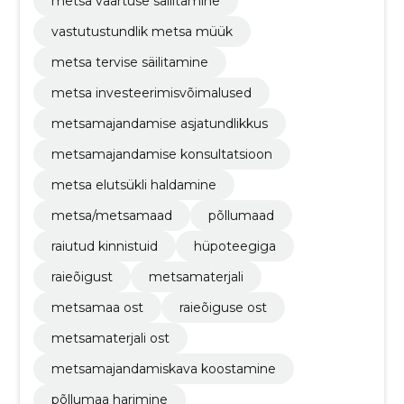
metsa väärtuse säilitamine
vastutustundlik metsa müük
metsa tervise säilitamine
metsa investeerimisvõimalused
metsamajandamise asjatundlikkus
metsamajandamise konsultatsioon
metsa elutsükli haldamine
metsa/metsamaad
põllumaad
raiutud kinnistuid
hüpoteegiga
raieõigust
metsamaterjali
metsamaa ost
raieõiguse ost
metsamaterjali ost
metsamajandamiskava koostamine
põllumaa harimine