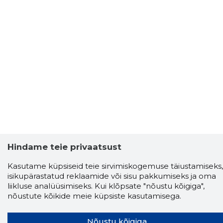
Hindame teie privaatsust
Kasutame küpsiseid teie sirvimiskogemuse täiustamiseks,
isikupärastatud reklaamide või sisu pakkumiseks ja oma
liikluse analüüsimiseks. Kui klõpsate "nõustu kõigiga",
nõustute kõikide meie küpsiste kasutamisega.
Nõustu kõigiga