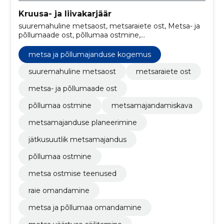
Kruusa- ja liivakarjäär
suuremahuline metsaost, metsaraiete ost, Metsa- ja
põllumaade ost, põllumaa ostmine,
metsamajandamiskava, metsamajanduse
planeerimine, jätkusuutlik metsamajandus, põllumaa
metsa ja põllumajanduse kogemus
ostmine, metsa ostmise teenused, raie omandamine
suuremahuline metsaost
metsaraiete ost
metsa- ja põllumaade ost
põllumaa ostmine
metsamajandamiskava
metsamajanduse planeerimine
jätkusuutlik metsamajandus
põllumaa ostmine
metsa ostmise teenused
raie omandamine
metsa ja põllumaa omandamine