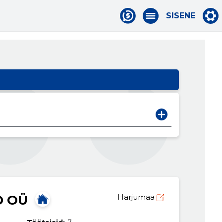
SISENE
D OÜ
Harjumaa