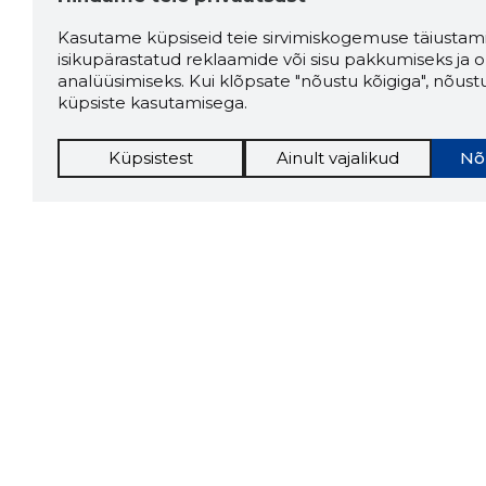
Kasutame küpsiseid teie sirvimiskogemuse täiustami
isikupärastatud reklaamide või sisu pakkumiseks ja o
analüüsimiseks. Kui klõpsate "nõustu kõigiga", nõust
küpsiste kasutamisega.
Küpsistest
Ainult vajalikud
Nõ
Storybo
Storybook
firma v
kui usa
Chrome laiendus
LAADI