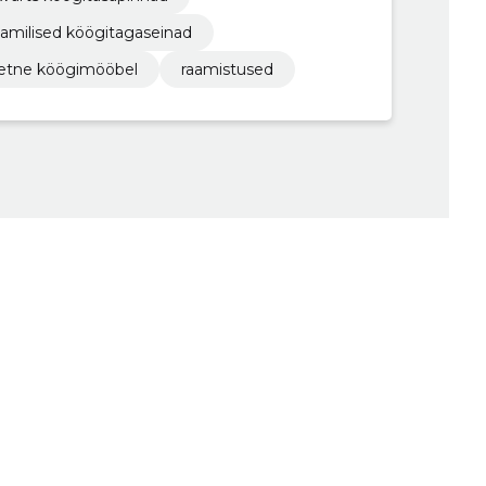
aamilised köögitagaseinad
eetne köögimööbel
raamistused