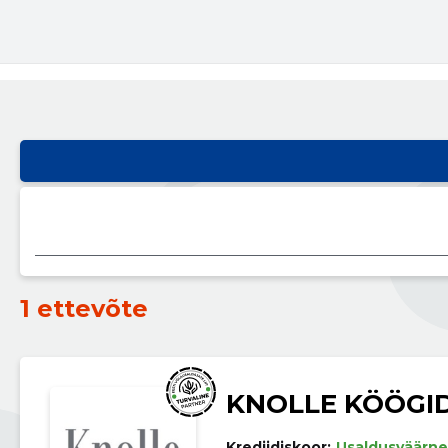
1 ettevõte
KNOLLE KÖÖGI
Krediidiskoor:
Usaldusväärne