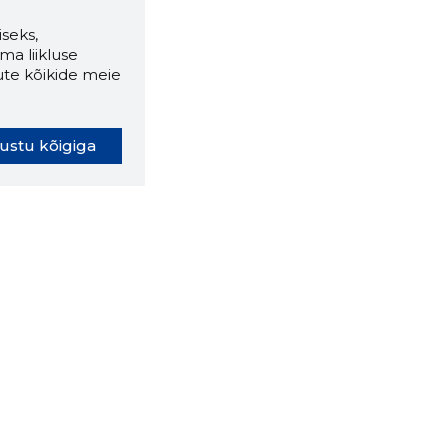
seks,
ma liikluse
ute kõikide meie
ustu kõigiga
oki laiendus ütleb Sulle, mis
eebilehel Sa parajasti viibid ja
ldusväärne see firma täna on.
 LAIENDUS ALLA