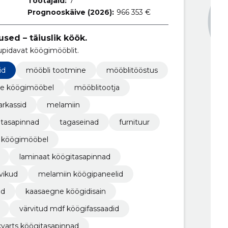
Töötajaid:
7
Prognooskäive (2026):
966 353 €
sed – täiuslik köök.
upidavat köögimööblit.
id
mööbli tootmine
mööblitööstus
ne köögimööbel
mööblitootja
arkassid
melamiin
tasapinnad
tagaseinad
furnituur
 köögimööbel
laminaat köögitasapinnad
vikud
melamiin köögipaneelid
ad
kaasaegne köögidisain
värvitud mdf köögifassaadid
kvarts köögitasapinnad