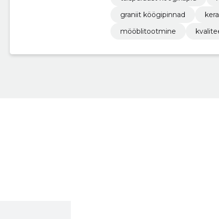
graniit köögipinnad
ker
mööblitootmine
kvalit