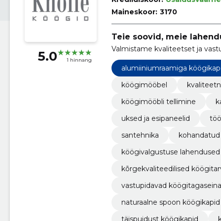
Maineskoor:
3170
Teie soovid, meie lahendu
Valmistame kvaliteetset ja vast
5.0
1 hinnang
alumiiniumraamiga köögikap
köögimööbel
kvaliteet
köögimööbli tellimine
k
uksed ja esipaneelid
töö
santehnika
kohandatud
köögivalgustuse lahendused
kõrgekvaliteedilised köögitar
vastupidavad köögitagasein
naturaalne spoon köögikapid
täispuidust köögikapid