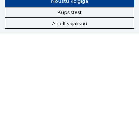
Nõustu kõigiga
Küpsistest
Ainult vajalikud
Storybook
Chrome laiendus
Storybooki laiendus ütleb Sulle, mis firma
veebilehel Sa parajasti viibid ja kui usaldusväärne
see firma täna on.
LAADI LAIENDUS ALLA
Näed helistaja tausta!
Storybooki Äpp toob
Sinuni
OTSEKONTAKTID
400 000 Eesti