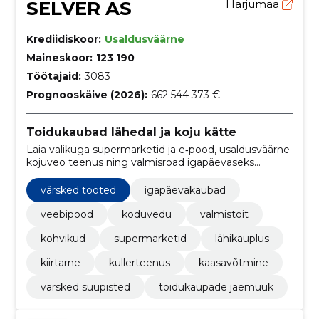
SELVER AS
Harjumaa
Krediidiskoor:
Usaldusväärne
Maineskoor:
123 190
Töötajaid:
3083
Prognooskäive (2026):
662 544 373 €
Toidukaubad lähedal ja koju kätte
Laia valikuga supermarketid ja e‑pood, usaldusväärne
kojuveo teenus ning valmisroad igapäevaseks
mugavuseks.
värsked tooted
igapäevakaubad
veebipood
koduvedu
valmistoit
kohvikud
supermarketid
lähikauplus
kiirtarne
kullerteenus
kaasavõtmine
värsked suupisted
toidukaupade jaemüük