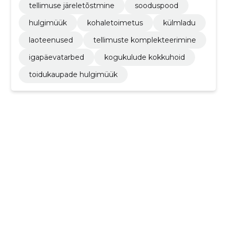
tellimuse järeletõstmine
sooduspood
hulgimüük
kohaletoimetus
külmladu
laoteenused
tellimuste komplekteerimine
igapäevatarbed
kogukulude kokkuhoid
toidukaupade hulgimüük