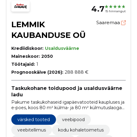
4.7
15 hinnangut
LEMMIK
Saaremaa
KAUBANDUSE OÜ
Krediidiskoor:
Usaldusväärne
Maineskoor:
2050
Töötajaid:
1
Prognooskäive (2026):
288 888 €
Taskukohane toidupood ja usaldusväärne
ladu
Pakume taskukohaseid igapäevatooteid kaupluses ja
e-poes, koos 80 m² külma- ja 80 m² külmutuslaoga
ning maakondliku kojuveduga. Hulgimüük ja
komplekteerimine kohalikele ettevõtetele tagavad
värsked tooted
veebipood
töökindla varustuse.
veebitellimus
kodu kohaletoimetus