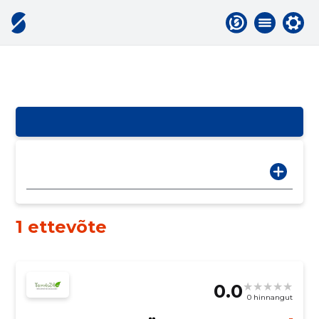
1 ettevõte
0.0
0 hinnangut