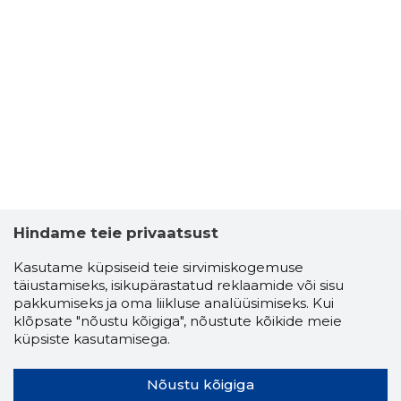
Hindame teie privaatsust
Kasutame küpsiseid teie sirvimiskogemuse
täiustamiseks, isikupärastatud reklaamide või sisu
pakkumiseks ja oma liikluse analüüsimiseks. Kui
klõpsate "nõustu kõigiga", nõustute kõikide meie
küpsiste kasutamisega.
Nõustu kõigiga