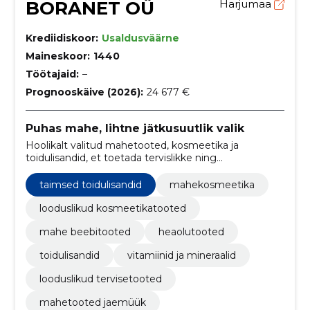
BORANET OÜ
Harjumaa
Krediidiskoor:
Usaldusväärne
Maineskoor:
1440
Töötajaid:
–
Prognooskäive (2026):
24 677 €
Puhas mahe, lihtne jätkusuutlik valik
Hoolikalt valitud mahetooted, kosmeetika ja
toidulisandid, et toetada tervislikke ning
jätkusuutlikke igapäevavalikuid.
taimsed toidulisandid
mahekosmeetika
looduslikud kosmeetikatooted
mahe beebitooted
heaolutooted
toidulisandid
vitamiinid ja mineraalid
looduslikud tervisetooted
mahetooted jaemüük