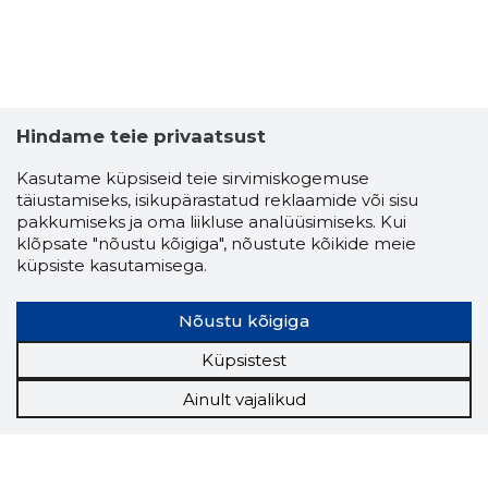
Hindame teie privaatsust
Kasutame küpsiseid teie sirvimiskogemuse
täiustamiseks, isikupärastatud reklaamide või sisu
pakkumiseks ja oma liikluse analüüsimiseks. Kui
klõpsate "nõustu kõigiga", nõustute kõikide meie
küpsiste kasutamisega.
Nõustu kõigiga
Küpsistest
Ainult vajalikud