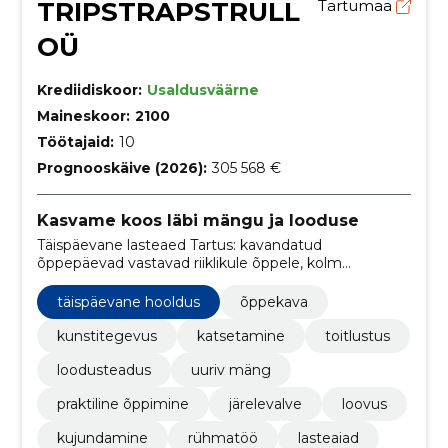
TRIPSTRAPSTRULL
Tartumaa
OÜ
Krediidiskoor:
Usaldusväärne
Maineskoor:
2100
Töötajaid:
10
Prognooskäive (2026):
305 568 €
Kasvame koos läbi mängu ja looduse
Täispäevane lasteaed Tartus: kavandatud
õppepäevad vastavad riiklikule õppele, kolm
söögikorda ja avatud E–R 7:30–17:45. Kunsti- ja
teadusrühmad ning kasvuhoone- ja aiategevused
täispäevane hooldus
õppekava
toetavad õppimist läbi mängu.
kunstitegevus
katsetamine
toitlustus
loodusteadus
uuriv mäng
praktiline õppimine
järelevalve
loovus
kujundamine
rühmatöö
lasteaiad