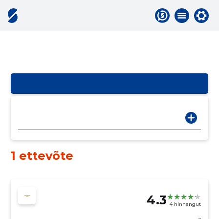
1 ettevõte
4.3
4 hinnangut