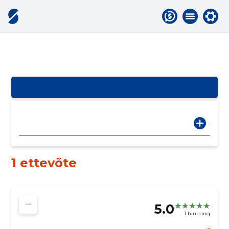
1 ettevõte
5.0
1 hinnang