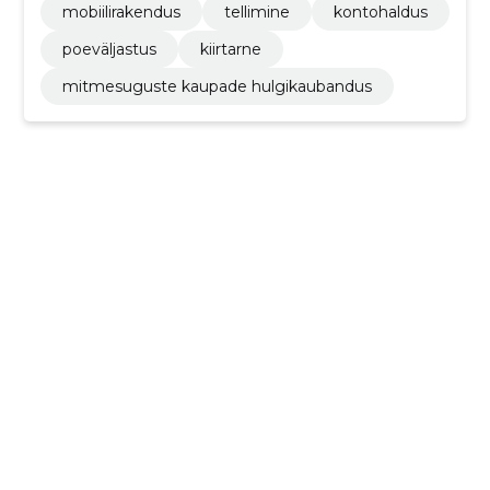
mobiilirakendus
tellimine
kontohaldus
poeväljastus
kiirtarne
mitmesuguste kaupade hulgikaubandus