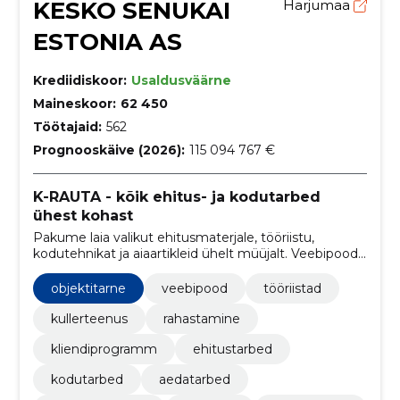
KESKO SENUKAI
Harjumaa
ESTONIA AS
Krediidiskoor:
Usaldusväärne
Maineskoor:
62 450
Töötajaid:
562
Prognooskäive (2026):
115 094 767 €
K-RAUTA - kõik ehitus- ja kodutarbed
ühest kohast
Pakume laia valikut ehitusmaterjale, tööriistu,
kodutehnikat ja aiaartikleid ühelt müüjalt. Veebipood,
poed, tööriistade rent, tarne ning paindlikud makse- ja
järelteenused teevad ostu mugavaks.
objektitarne
veebipood
tööriistad
kullerteenus
rahastamine
kliendiprogramm
ehitustarbed
kodutarbed
aedatarbed