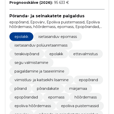
Prognooskäive (2026):
95 633 €
Põranda- ja seinakatete paigaldus
epopõrand, Epovärv, Epoliiva puistemassid, Epoliiva
hõõrdemass, hõõrdemass, epomass, Epopõrandad,
Märjamaa, põrandakate, põrand
epolakk
isetasanduv epomass
isetasanduv polüuretaanmass
terakivipõrand
epolakk
ettevalmistus
segu valmistamine
paigaldamine ja taseerimine
viimistlus- ja kaitsekihi lisamine
epopõrand
põrand
põrandakate
märjamaa
epopõrandad
epomass
hõõrdemass
epoliiva hõõrdemass
epoliiva puistemassid