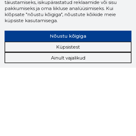
täiustamiseks, isikupärastatud reklaamide või sisu
pakkumiseks ja oma liikluse analüüsimiseks. Kui
klõpsate "nõustu kõigiga", nõustute kõikide meie
küpsiste kasutamisega.
Nõustu kõigiga
Küpsistest
Ainult vajalikud
Storybook
Chrome laiendus
Storybooki laiendus ütleb Sulle, mis firma
veebilehel Sa parajasti viibid ja kui usaldusväärne
see firma täna on.
LAADI LAIENDUS ALLA