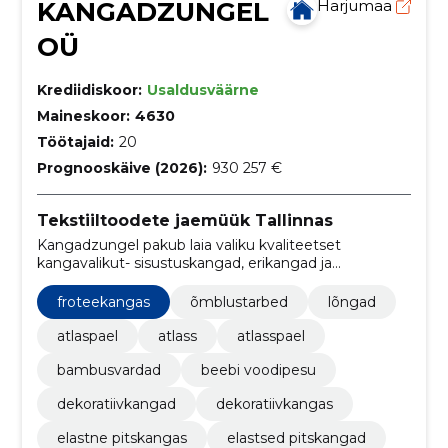
KANGADZUNGEL
Harjumaa
OÜ
Krediidiskoor:
Usaldusväärne
Maineskoor:
4630
Töötajaid:
20
Prognooskäive (2026):
930 257 €
Tekstiiltoodete jaemüük Tallinnas
Kangadzungel pakub laia valiku kvaliteetset
kangavalikut- sisustuskangad, erikangad ja
rõivakangad. Tule ja vali !
froteekangas
õmblustarbed
lõngad
atlaspael
atlass
atlasspael
bambusvardad
beebi voodipesu
dekoratiivkangad
dekoratiivkangas
elastne pitskangas
elastsed pitskangad