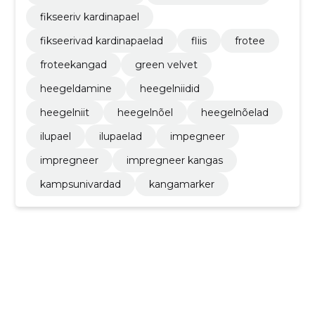
fikseeriv kardinapael
fikseerivad kardinapaelad
fliis
frotee
froteekangad
green velvet
heegeldamine
heegelniidid
heegelniit
heegelnõel
heegelnõelad
ilupael
ilupaelad
impegneer
impregneer
impregneer kangas
kampsunivardad
kangamarker