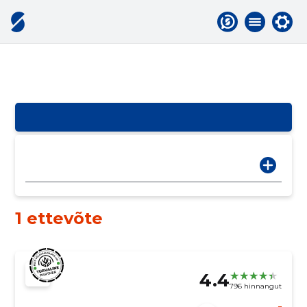
1 ettevõte
4.4
796 hinnangut