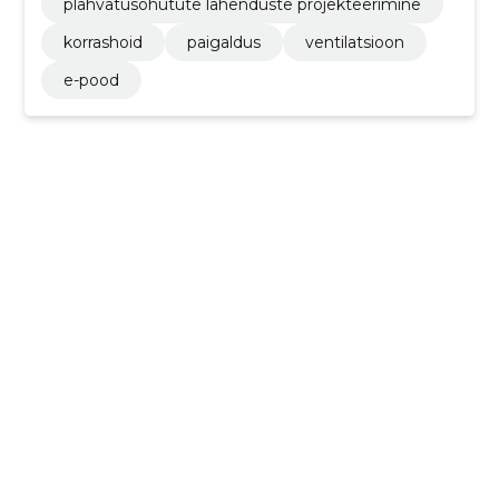
plahvatusohutute lahenduste projekteerimine
korrashoid
paigaldus
ventilatsioon
e-pood