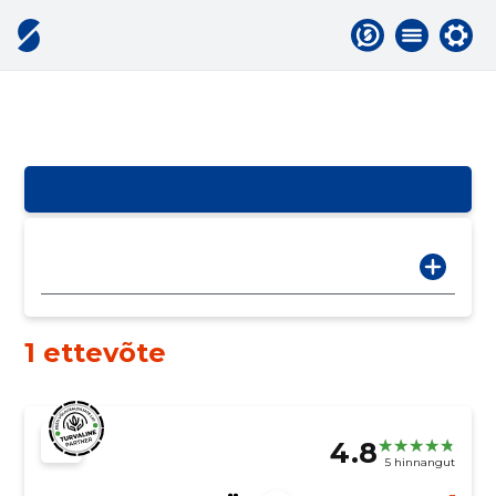
1 ettevõte
4.8
5 hinnangut