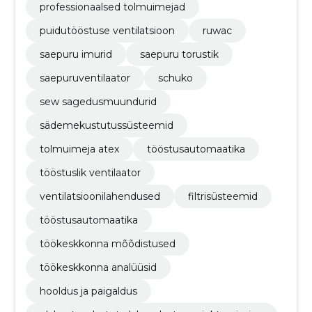
professionaalsed tolmuimejad
puidutööstuse ventilatsioon
ruwac
saepuru imurid
saepuru torustik
saepuruventilaator
schuko
sew sagedusmuundurid
sädemekustutussüsteemid
tolmuimeja atex
tööstusautomaatika
tööstuslik ventilaator
ventilatsioonilahendused
filtrisüsteemid
tööstusautomaatika
töökeskkonna mõõdistused
töökeskkonna analüüsid
hooldus ja paigaldus