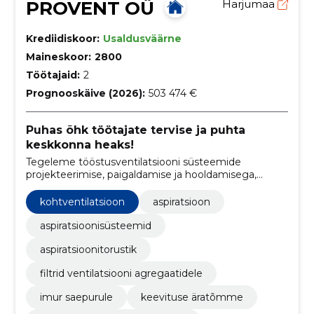
PROVENT OÜ
Harjumaa
Krediidiskoor:
Usaldusväärne
Maineskoor:
2800
Töötajaid:
2
Prognooskäive (2026):
503 474 €
Puhas õhk töötajate tervise ja puhta
keskkonna heaks!
Tegeleme tööstusventilatsiooni süsteemide
projekteerimise, paigaldamise ja hooldamisega,
tagades puhta õhu ja ohutu töökeskkonna
tööstusharudes
kohtventilatsioon
aspiratsioon
aspiratsioonisüsteemid
aspiratsioonitorustik
filtrid ventilatsiooni agregaatidele
imur saepurule
keevituse äratõmme