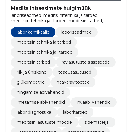
Meditsiiniseadmete hulgimüük
laboriseadmed, meditsiinitehnika ja tarbed,
meditsiinitehnika ja -tarbed, meditsiinitarbed,
raviasutuste sisseseade, Vererõhuaparaadid,
teadusasutused, glükomeetrid, haavaravitooted,
laborikemikaalid
laboriseadmed
hingamise abivahendid
meditsiinitehnika ja tarbed
meditsiinitehnika ja -tarbed
meditsiinitarbed
raviasutuste sisseseade
riik ja ühiskond
teadusasutused
glükomeetrid
haavaravitooted
hingamise abivahendid
imetamise abivahendid
invaabi vahendid
laboridiagnostika
laboritarbed
meditsiini asutuste mööbel
sidematerjal