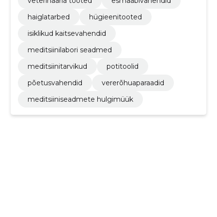
veterinaaria tooted
esmaabivahendid
haiglatarbed
hügieenitooted
isiklikud kaitsevahendid
meditsiinilabori seadmed
meditsiinitarvikud
potitoolid
põetusvahendid
vererõhuaparaadid
meditsiiniseadmete hulgimüük