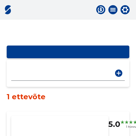
1 ettevõte
5.0
1 hin