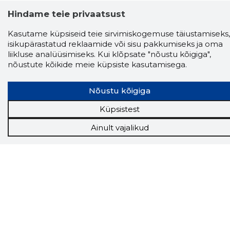
Hindame teie privaatsust
Kasutame küpsiseid teie sirvimiskogemuse täiustamiseks,
isikupärastatud reklaamide või sisu pakkumiseks ja oma
liikluse analüüsimiseks. Kui klõpsate "nõustu kõigiga",
nõustute kõikide meie küpsiste kasutamisega.
Nõustu kõigiga
Küpsistest
Ainult vajalikud
Storybook
Chrome laiendus
Storybooki laiendus ütleb Sulle, mis firma
veebilehel Sa parajasti viibid ja kui usaldusväärne
see firma täna on.
LAADI LAIENDUS ALLA