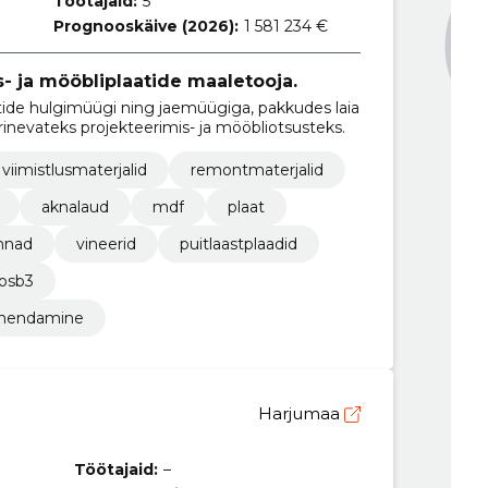
Töötajaid:
5
Prognooskäive (2026):
1 581 234 €
- ja mööbliplaatide maaletooja.
tide hulgimüügi ning jaemüügiga, pakkudes laia
erinevateks projekteerimis- ja mööbliotsusteks.
 viimistlusmaterjalid
remontmaterjalid
aknalaud
mdf
plaat
nnad
vineerid
puitlaastplaadid
osb3
vahendamine
Harjumaa
Töötajaid:
–