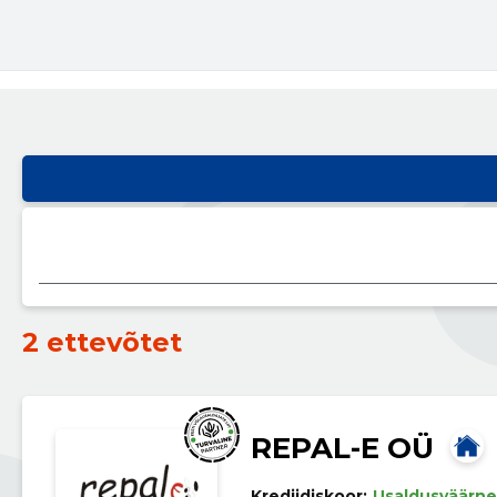
2 ettevõtet
REPAL-E OÜ
Krediidiskoor:
Usaldusväärne