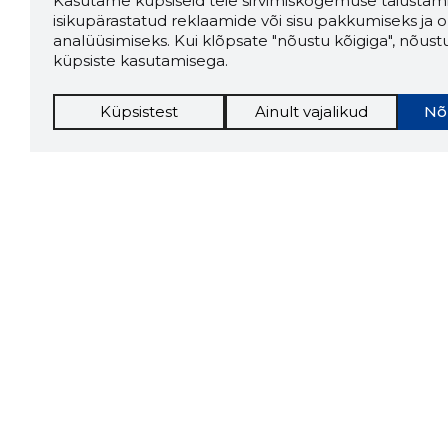
Kasutame küpsiseid teie sirvimiskogemuse täiustami
isikupärastatud reklaamide või sisu pakkumiseks ja o
analüüsimiseks. Kui klõpsate "nõustu kõigiga", nõust
küpsiste kasutamisega.
Küpsistest
Ainult vajalikud
Nõ
Storybo
Storybook
firma v
kui usa
Chrome laiendus
LAADI