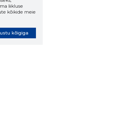
seks,
ma liikluse
ute kõikide meie
ustu kõigiga
oki laiendus ütleb Sulle, mis
eebilehel Sa parajasti viibid ja
ldusväärne see firma täna on.
 LAIENDUS ALLA