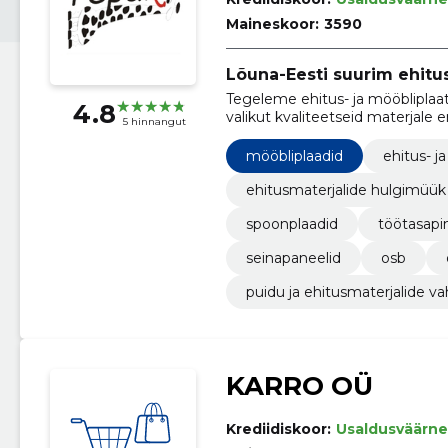
Maineskoor:
3590
Lõuna-Eesti suurim ehitus
Tegeleme ehitus- ja mööbliplaa
4.8
valikut kvaliteetseid materjale 
5 hinnangut
mööbliplaadid
ehitus- ja
ehitusmaterjalide hulgimüük
spoonplaadid
töötasapi
seinapaneelid
osb
puidu ja ehitusmaterjalide 
KARRO OÜ
Krediidiskoor:
Usaldusväärne