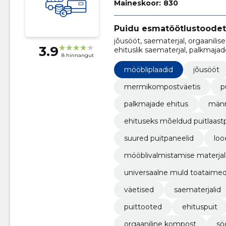
Maineskoor:
830
Puidu esmatöötlustoode
jõusööt, saematerjal, orgaanili
3.9
ehituslik saematerjal, palkmaja
8 hinnangut
mõeldud puitlaastplaadid, männ
mööbliplaadid
jõusööt
mermikompostväetis
p
palkmajade ehitus
männ
ehituseks mõeldud puitlaast
suured puitpaneelid
loo
mööblivalmistamise materjal
universaalne muld toataime
väetised
saematerjalid
puittooted
ehituspuit
orgaaniline kompost
sö