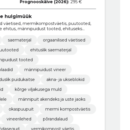
Prognooskäive (2026):
295 €
te hulgimüük
sed väetised, mermikompostväetis, puutooted,
de ehitus, männipuidust tooted, ehituseks
ipuidust vineer
saematerjal
orgaanilised väetised
uutooted
ehituslik saematerjal
ipuidust tooted
plaadid
männipuidust vineer
duslik puidukaitse
akna- ja ukseblokid
id
kõrge viljakusega muld
dele
männipuit akendeks ja uste jaoks
okaspuupuit
mermi kompostväetis
vineerilehed
põrandalaud
ödasegud
vermikompost väetis