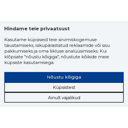
Hindame teie privaatsust
Kasutame küpsiseid teie sirvimiskogemuse
täiustamiseks, isikupärastatud reklaamide või sisu
pakkumiseks ja oma liikluse analüüsimiseks. Kui
klõpsate "nõustu kõigiga", nõustute kõikide meie
küpsiste kasutamisega.
Nõustu kõigiga
Küpsistest
Ainult vajalikud