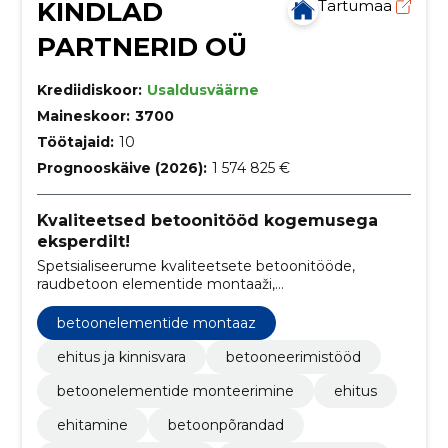
KINDLAD
Tartumaa
PARTNERID OÜ
Krediidiskoor:
Usaldusväärne
Maineskoor:
3700
Töötajaid:
10
Prognooskäive (2026):
1 574 825 €
Kvaliteetsed betoonitööd kogemusega
eksperdilt!
Spetsialiseerume kvaliteetsete betoonitööde,
raudbetoon elementide montaaži,
metallkonstruktsioonide paigalduse ning sandwich
paneelide ehituslahenduste pakkumisele.
betoonelementide montaaz
ehitus ja kinnisvara
betooneerimistööd
betoonelementide monteerimine
ehitus
ehitamine
betoonpõrandad