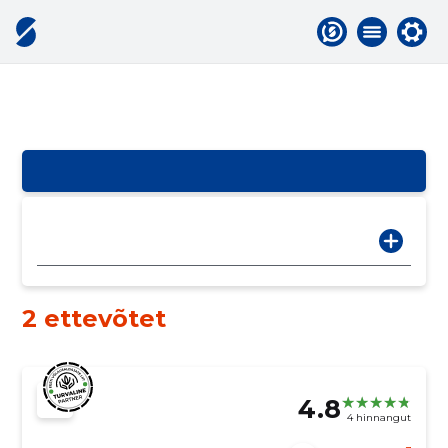
2 ettevõtet
4.8
4 hinnangut