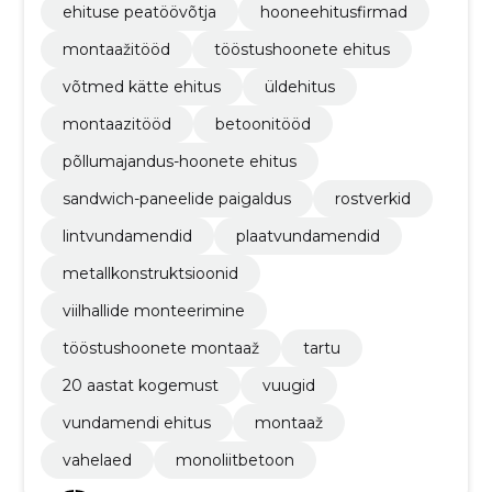
ehituse peatöövõtja
hooneehitusfirmad
montaažitööd
tööstushoonete ehitus
võtmed kätte ehitus
üldehitus
montaazitööd
betoonitööd
põllumajandus-hoonete ehitus
sandwich-paneelide paigaldus
rostverkid
lintvundamendid
plaatvundamendid
metallkonstruktsioonid
viilhallide monteerimine
tööstushoonete montaaž
tartu
20 aastat kogemust
vuugid
vundamendi ehitus
montaaž
vahelaed
monoliitbetoon