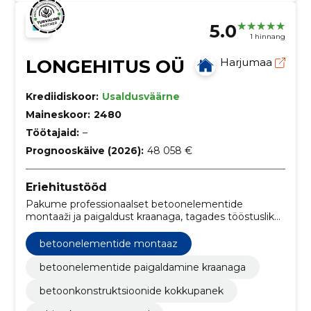
5.0
1 hinnang
LONGEHITUS OÜ
Harjumaa
Krediidiskoor:
Usaldusväärne
Maineskoor:
2480
Töötajaid:
–
Prognooskäive (2026):
48 058 €
Eriehitustööd
Pakume professionaalset betoonelementide
montaaži ja paigaldust kraanaga, tagades tööstuslike
betoonkonstruktsioonide kiire ja kvaliteetse
kokkupaneku. Meie teenused hõlmavad
betoonelementide montaaz
eelvalmistatud betoonielementide tõstmist ja
paigaldamist, tagades ohutuse ja täpsuse igas
betoonelementide paigaldamine kraanaga
projektis.
betoonkonstruktsioonide kokkupanek