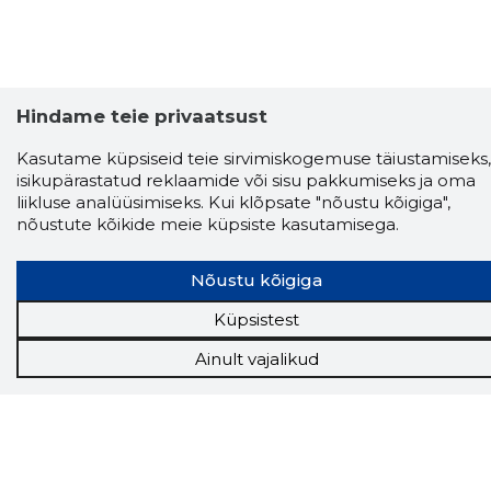
Hindame teie privaatsust
Kasutame küpsiseid teie sirvimiskogemuse täiustamiseks,
isikupärastatud reklaamide või sisu pakkumiseks ja oma
liikluse analüüsimiseks. Kui klõpsate "nõustu kõigiga",
nõustute kõikide meie küpsiste kasutamisega.
Nõustu kõigiga
Küpsistest
Ainult vajalikud
Storybook
Chrome laiendus
Storybooki laiendus ütleb Sulle, mis firma
veebilehel Sa parajasti viibid ja kui usaldusväärne