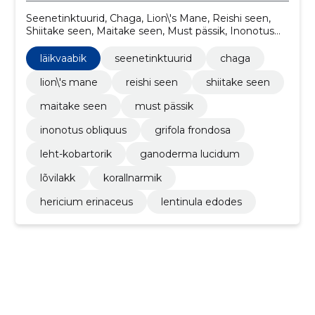
Seenetinktuurid, Chaga, Lion\'s Mane, Reishi seen,
Shiitake seen, Maitake seen, Must pässik, Inonotus
obliquus, Grifola frondosa, Leht-kobartorik
läikvaabik
seenetinktuurid
chaga
lion\'s mane
reishi seen
shiitake seen
maitake seen
must pässik
inonotus obliquus
grifola frondosa
leht-kobartorik
ganoderma lucidum
lõvilakk
korallnarmik
hericium erinaceus
lentinula edodes