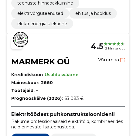
teenuste hinnapakkumine
elektrivõrguteenused
ehitus ja hooldus
elektrienergia ülekanne
4.5
2 hinnangut
MARMERK OÜ
Võrumaa
Krediidiskoor:
Usaldusväärne
Maineskoor:
2660
Töötajaid:
–
Prognooskäive (2026):
63 083 €
Elektritöödest puitkonstruktsioonideni!
Pakume professionaalseid elektritöid, kombineerides
neid erinevate lisateenustega.