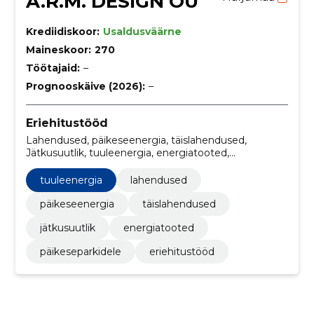
A.R.M. DESIGN OÜ
Krediidiskoor:
Usaldusväärne
Maineskoor:
270
Töötajaid:
–
Prognooskäive (2026):
–
Eriehitustööd
Lahendused, päikeseenergia, täislahendused,
Jätkusuutlik, tuuleenergia, energiatooted,
päikeseparkidele
tuuleenergia
lahendused
päikeseenergia
täislahendused
jätkusuutlik
energiatooted
päikeseparkidele
eriehitustööd