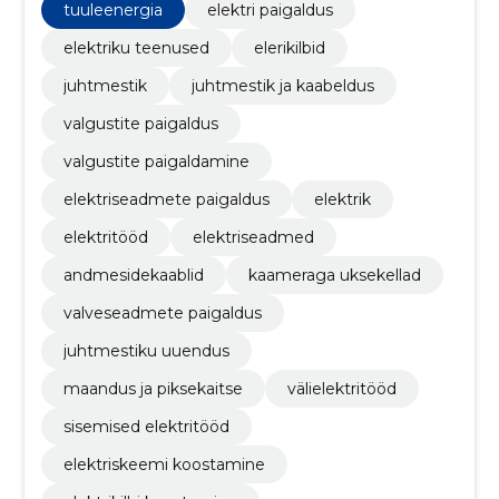
tuuleenergia
elektri paigaldus
elektriku teenused
elerikilbid
juhtmestik
juhtmestik ja kaabeldus
valgustite paigaldus
valgustite paigaldamine
elektriseadmete paigaldus
elektrik
elektritööd
elektriseadmed
andmesidekaablid
kaameraga uksekellad
valveseadmete paigaldus
juhtmestiku uuendus
maandus ja piksekaitse
välielektritööd
sisemised elektritööd
elektriskeemi koostamine