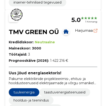
insener-tehnilised tegevused
5.0
1 hinnang
TMV GREEN OÜ
Harjumaa
Krediidiskoor:
Neutraalne
Maineskoor:
3000
Töötajaid:
3
Prognooskäive (2026):
1 422 216 €
Uus jõud energiasektoris!
Pakume elektriliinide projekteerimis-, ehitus- ja
hooldusteenuseid elektrijaamade ja võrgu omanikele.
Aitame tuuleenergia projektide litsentseerimisel.
tuuleenergia
taastuvenergiateenuseid
hooldus- ja teenindus