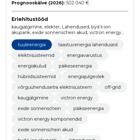
Prognooskäive (2026):
502 040 €
Eriehitustööd
kaugjälgimine, elekter, Lahendused, byd li-ion
akupank, exide sonnenschein akud, victron energy
komponendid, päikseenergia, tuuleenergia, exide
sonnenschein, victron energy
tuuleenergia
taastuvenergia lahendused
elektrisüsteemid
energiavarustus
energiakulud
päikeseenergia
hübriidsüsteemid
energiajulgeolek
võrguühendusetra elektrisüsteem
off-grid
kaugjälgimine
victron energy
exide sonnenschein
päikseenergia
victron energy komponendid
exide sonnenschein akud