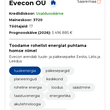
Evecon OÜ
Saaremaa
Krediidiskoor:
Usaldusväärne
Maineskoor:
3720
Töötajaid:
17
Prognooskäive (2026):
5 496 885 €
Toodame rohelist energiat puhtama
homse nimel
Evecon arendab tuule- ja päikeseparke Eestis, Lätis ja
Leedus
tuuleenergia
päikesepargid
planeeringud
keskkond
roheline energia
loodus
säästmine
taastuvenergia
energeetika
akutehnoloogia