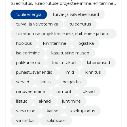
tuleohutus, Tuleohutuse projekteerimine, ehitamine
ja hooldamine, hooldus, kinnitamine, logistika,
isoleerimine, kasutustingimused, pakkumised
tuuleenergia
turva- ja valveteenused
turva- ja valvetehnika
tuleohutus
tuleohutuse projekteerimine, ehitamine ja hool
damine
hooldus
kinnitamine
logistika
isoleerimine
kasutustingimused
pakkumised
tööstuslikud
lahendused
puhastusvahendid
liimid
kinnitus
servad
katus
paigaldus
renoveerimine
remont
uksed
liistud
aknad
juhtimine
värvimine
kaitse
sisekujundus
viimistlus
isolatsioon