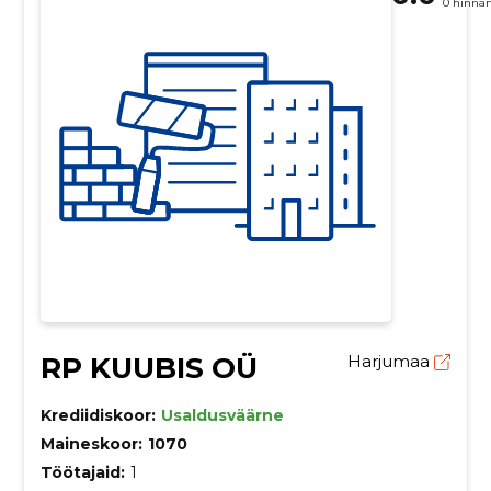
0 hinna
RP KUUBIS OÜ
Harjumaa
Krediidiskoor:
Usaldusväärne
Maineskoor:
1070
Töötajaid:
1