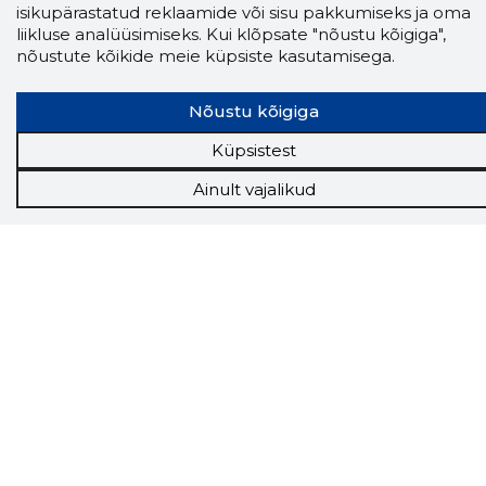
Chrome laiendus
isikupärastatud reklaamide või sisu pakkumiseks ja oma
liikluse analüüsimiseks. Kui klõpsate "nõustu kõigiga",
Storybooki laiendus ütleb Sulle, mis firma
nõustute kõikide meie küpsiste kasutamisega.
veebilehel Sa parajasti viibid ja kui usaldusväärne
see firma täna on.
LAADI LAIENDUS ALLA
Nõustu kõigiga
Küpsistest
Ainult vajalikud
Näed helistaja tausta!
Storybooki Äpp toob
Sinuni
OTSEKONTAKTID
400 000 Eesti
ettevõtte ja isikute kohta (juhid, ametnikud).
Andmed on rikastatud maksevõime ja
finantsinfoga.
Tööriistad
Sooduspakkumised
Hanked
Tööturg
Sihtkliendid