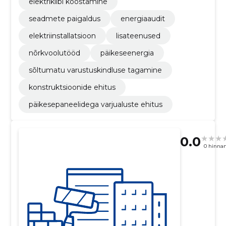
elektrikilbi koostamine
seadmete paigaldus
energiaaudit
elektriinstallatsioon
lisateenused
nõrkvoolutööd
päikeseenergia
sõltumatu varustuskindluse tagamine
konstruktsioonide ehitus
päikesepaneelidega varjualuste ehitus
0.0
0 hinna