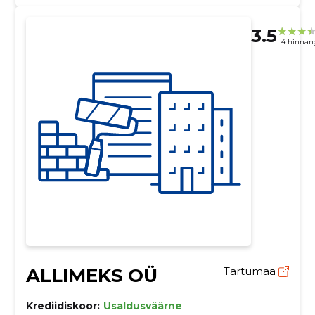
3.5
4 hinnan
ALLIMEKS OÜ
Tartumaa
Krediidiskoor:
Usaldusväärne