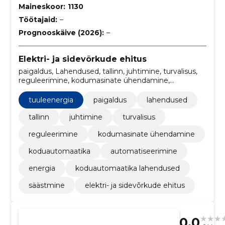
Maineskoor:
1130
Töötajaid:
–
Prognooskäive (2026):
–
Elektri- ja sidevõrkude ehitus
paigaldus, Lahendused, tallinn, juhtimine, turvalisus,
reguleerimine, kodumasinate ühendamine,
tuuleenergia, koduautomaatika, automatiseerimine
tuuleenergia
paigaldus
lahendused
tallinn
juhtimine
turvalisus
reguleerimine
kodumasinate ühendamine
koduautomaatika
automatiseerimine
energia
koduautomaatika lahendused
säästmine
elektri- ja sidevõrkude ehitus
0.0