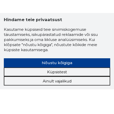
Hindame teie privaatsust
Kasutame küpsiseid teie sirvimiskogemuse
täiustamiseks, isikupärastatud reklaamide või sisu
pakkumiseks ja oma liikluse analüüsimiseks. Kui
klõpsate "nõustu kõigiga", nõustute kõikide meie
küpsiste kasutamisega.
Nõustu kõigiga
Küpsistest
Ainult vajalikud