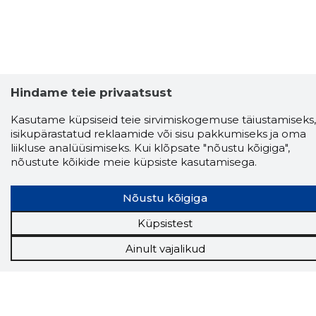
Hindame teie privaatsust
Kasutame küpsiseid teie sirvimiskogemuse täiustamiseks,
isikupärastatud reklaamide või sisu pakkumiseks ja oma
liikluse analüüsimiseks. Kui klõpsate "nõustu kõigiga",
nõustute kõikide meie küpsiste kasutamisega.
Nõustu kõigiga
Küpsistest
Storybook
Ainult vajalikud
Chrome laiendus
Storybooki laiendus ütleb Sulle, mis firma
veebilehel Sa parajasti viibid ja kui usaldusväärne