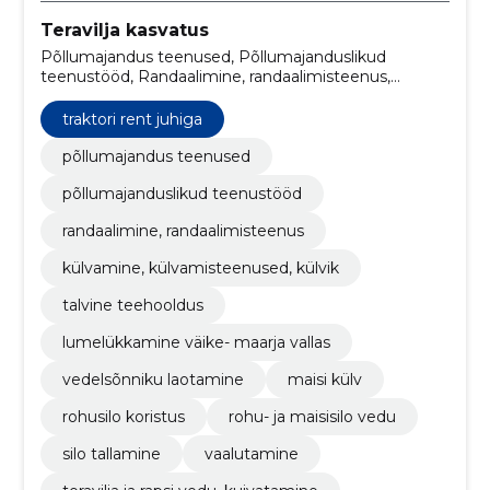
Teravilja kasvatus
Põllumajandus teenused, Põllumajanduslikud
teenustööd, Randaalimine, randaalimisteenus,
Külvamine, külvamisteenused, külvik, Traktori rent
juhiga, talvine teehooldus, Lumelükkamine Väike-
traktori rent juhiga
Maarja vallas, Vedelsõnniku laotamine, Maisi külv,
Rohusilo koristus
põllumajandus teenused
põllumajanduslikud teenustööd
randaalimine, randaalimisteenus
külvamine, külvamisteenused, külvik
talvine teehooldus
lumelükkamine väike- maarja vallas
vedelsõnniku laotamine
maisi külv
rohusilo koristus
rohu- ja maisisilo vedu
silo tallamine
vaalutamine