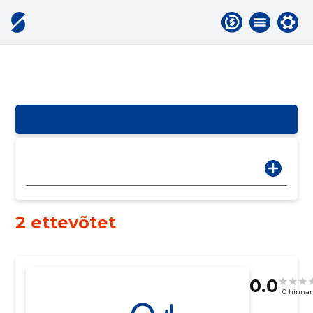
2 ettevõtet
0.0
0 hinna