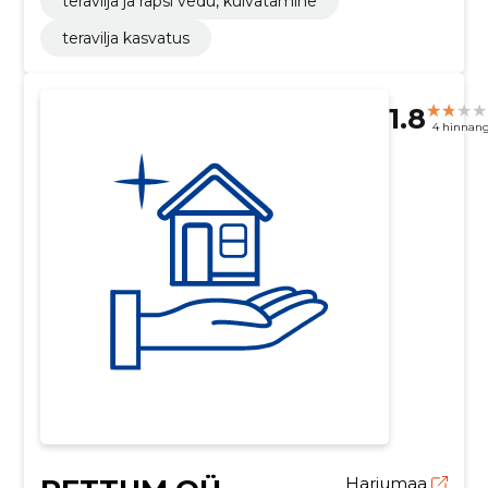
teravilja ja rapsi vedu, kuivatamine
teravilja kasvatus
1.8
4 hinnan
Harjumaa