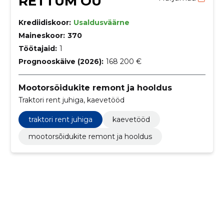
RETTUM OÜ
Krediidiskoor:
Usaldusväärne
Maineskoor:
370
Töötajaid:
1
Prognooskäive (2026):
168 200 €
Mootorsõidukite remont ja hooldus
Traktori rent juhiga, kaevetööd
traktori rent juhiga
kaevetööd
mootorsõidukite remont ja hooldus