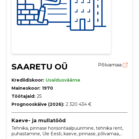
SAARETU OÜ
Põlvamaa
Krediidiskoor:
Usaldusväärne
Maineskoor:
1970
Töötajaid:
25
Prognooskäive (2026):
2 320 434 €
Kaeve- ja mullatööd
Tehnika, pinnase horisontaalpuurimine, tehnika rent,
puhastamine, Üle Eesti, kaeve, pinnase, põlvamaa,