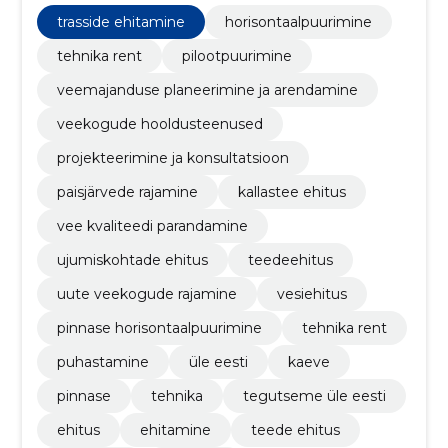
teede ehitus, ehitamine
trasside ehitamine
horisontaalpuurimine
tehnika rent
pilootpuurimine
veemajanduse planeerimine ja arendamine
veekogude hooldusteenused
projekteerimine ja konsultatsioon
paisjärvede rajamine
kallastee ehitus
vee kvaliteedi parandamine
ujumiskohtade ehitus
teedeehitus
uute veekogude rajamine
vesiehitus
pinnase horisontaalpuurimine
tehnika rent
puhastamine
üle eesti
kaeve
pinnase
tehnika
tegutseme üle eesti
ehitus
ehitamine
teede ehitus