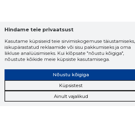
Hindame teie privaatsust
Kasutame küpsiseid teie sirvimiskogemuse täiustamiseks,
isikupärastatud reklaamide või sisu pakkumiseks ja oma
liikluse analüüsimiseks. Kui klõpsate "nõustu kõigiga",
nõustute kõikide meie küpsiste kasutamisega.
Storybook
Nõustu kõigiga
Chrome laiendus
Küpsistest
Storybooki laiendus ütleb Sulle, mis firma
Ainult vajalikud
veebilehel Sa parajasti viibid ja kui usaldusväärne
see firma täna on.
LAADI LAIENDUS ALLA
Näed helistaja tausta!
Storybooki Äpp toob