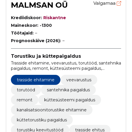
MALMSAN OÜ
Valgamaa
Krediidiskoor:
Riskantne
Maineskoor:
-1300
Töötajaid:
–
Prognooskäive (2026):
–
Torustiku ja küttepaigaldus
Trasside ehitamine, veevarustus, torutööd, santehnika
paigaldus, remont, küttesüsteemi paigaldus,
kanalisatsioonitorustike ehitamine, Küttetorustiku
paigaldus, torustiku keevitustööd, Trasside ehitus
trasside ehitamine
veevarustus
torutööd
santehnika paigaldus
remont
küttesüsteemi paigaldus
kanalisatsioonitorustike ehitamine
küttetorustiku paigaldus
torustiku keevitustööd
trasside ehitus