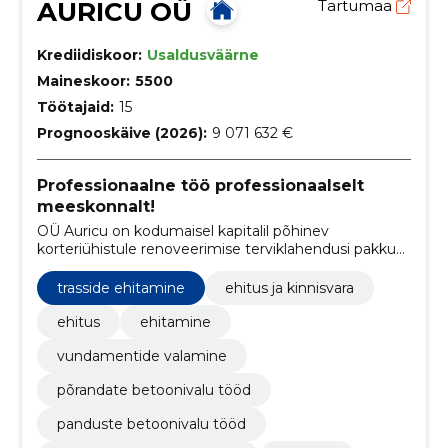
AURICU OÜ
Tartumaa
Krediidiskoor:
Usaldusväärne
Maineskoor:
5500
Töötajaid:
15
Prognooskäive (2026):
9 071 632 €
Professionaalne töö professionaalselt
meeskonnalt!
OÜ Auricu on kodumaisel kapitalil põhinev
korteriühistule renoveerimise terviklahendusi pakkuv
ettevõte.
trasside ehitamine
ehitus ja kinnisvara
ehitus
ehitamine
vundamentide valamine
põrandate betoonivalu tööd
panduste betoonivalu tööd