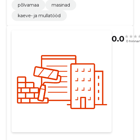
põlvamaa
masinad
kaeve- ja mullatööd
0.0
0 hinna