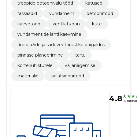
treppide betoonivalu tööd
katused
fassaadid
vundament
betoonitööd
kaevetööd
ventilatsioon
küte
vundamentide lahti kaevmine
drenaažide ja sadeveetorustike paigaldus
pinnase planeerimine
tartu
korteriühistutele
väljanägemise
materjalid
isolatsioonitööd
4.8
5 hinna