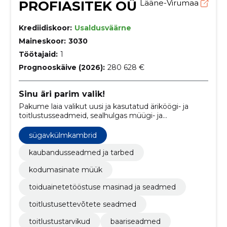
PROFIASITEK OÜ
Lääne-Virumaa
Krediidiskoor:
Usaldusväärne
Maineskoor:
3030
Töötajaid:
1
Prognooskäive (2026):
280 628 €
Sinu äri parim valik!
Pakume laia valikut uusi ja kasutatud äriköögi- ja
toitlustusseadmeid, sealhulgas müügi- ja
hooldusteenuseid.
sügavkülmkambrid
kaubandusseadmed ja tarbed
kodumasinate müük
toiduainetetööstuse masinad ja seadmed
toitlustusettevõtete seadmed
toitlustustarvikud
baariseadmed