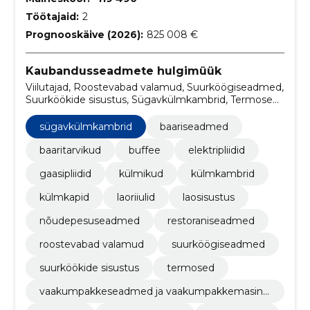
Töötajaid:
2
Prognooskäive (2026):
825 008 €
Kaubandusseadmete hulgimüük
Viilutajad, Roostevabad valamud, Suurköögiseadmed,
Suurköökide sisustus, Sügavkülmkambrid, Termosed,
Vaakumpakkeseadmed ja vaakumpakkemasinad,
Kombiahjud, grillid, fritüürid
sügavkülmkambrid
baariseadmed
baaritarvikud
buffee
elektripliidid
gaasipliidid
külmikud
külmkambrid
külmkapid
laoriiulid
laosisustus
nõudepesuseadmed
restoraniseadmed
roostevabad valamud
suurköögiseadmed
suurköökide sisustus
termosed
vaakumpakkeseadmed ja vaakumpakkemasina
d