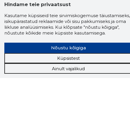
Hindame teie privaatsust
Kasutame küpsiseid teie sirvimiskogemuse täiustamiseks,
isikupärastatud reklaamide või sisu pakkumiseks ja oma
liikluse analüüsimiseks. Kui klõpsate "nõustu kõigiga",
nõustute kõikide meie küpsiste kasutamisega.
Storybook
Nõustu kõigiga
Chrome laiendus
Küpsistest
Storybooki laiendus ütleb Sulle, mis firma
veebilehel Sa parajasti viibid ja kui usaldusväärne
Ainult vajalikud
see firma täna on.
LAADI LAIENDUS ALLA
Näed helistaja tausta!
Storybooki Äpp toob
Sinuni
OTSEKONTAKTID
400 000 Eesti
ettevõtte ja isikute kohta (juhid, ametnikud).
Andmed on rikastatud maksevõime ja
finantsinfoga.