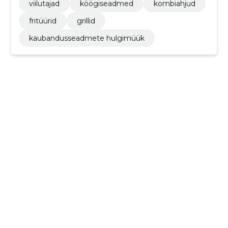
viilutajad
köögiseadmed
kombiahjud
fritüürid
grillid
kaubandusseadmete hulgimüük