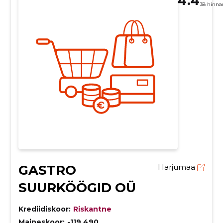
4.4
38 hinna
GASTRO
Harjumaa
SUURKÖÖGID OÜ
Krediidiskoor:
Riskantne
Maineskoor:
-119 490