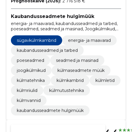
Prognooskäive (2026):
2 716 518 €
Kaubandusseadmete hulgimüük
energia- ja maavarad, kaubandusseadmed ja tarbed,
poeseadmed, seadmed ja masinad, Joogikülmikud,
Külmaseadmete müük, Külmatehnika, Külmkambrid,
Külmletid, Külmriiulid
sügavkülmkambrid
energia- ja maavarad
kaubandusseadmed ja tarbed
poeseadmed
seadmed ja masinad
joogikülmikud
külmaseadmete müük
külmatehnika
külmkambrid
külmletid
külmriiulid
külmutustehnika
külmvannid
kaubandusseadmete hulgimüük