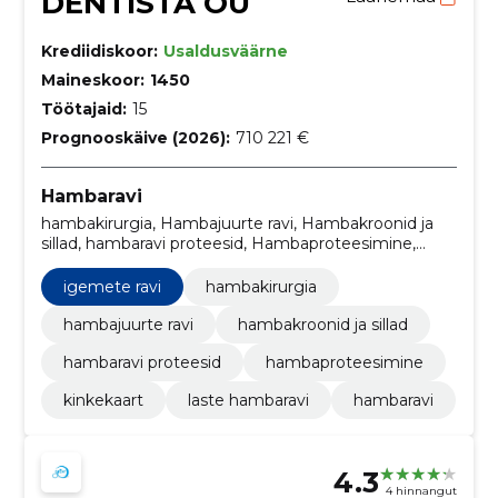
DENTISTA OÜ
Krediidiskoor:
Usaldusväärne
Maineskoor:
1450
Töötajaid:
15
Prognooskäive (2026):
710 221 €
Hambaravi
hambakirurgia, Hambajuurte ravi, Hambakroonid ja
sillad, hambaravi proteesid, Hambaproteesimine,
hambaröntgen, Igemete ravi, Kinkekaart, laste
hambaravi
igemete ravi
hambakirurgia
hambajuurte ravi
hambakroonid ja sillad
hambaravi proteesid
hambaproteesimine
kinkekaart
laste hambaravi
hambaravi
4.3
4 hinnangut