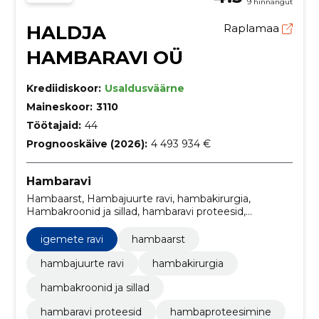
9 hinnangut
HALDJA
Raplamaa
HAMBARAVI OÜ
Krediidiskoor:
Usaldusväärne
Maineskoor:
3110
Töötajaid:
44
Prognooskäive (2026):
4 493 934 €
Hambaravi
Hambaarst, Hambajuurte ravi, hambakirurgia,
Hambakroonid ja sillad, hambaravi proteesid,
Hambaproteesimine, hambaröntgen, Igemete ravi
igemete ravi
hambaarst
hambajuurte ravi
hambakirurgia
hambakroonid ja sillad
hambaravi proteesid
hambaproteesimine