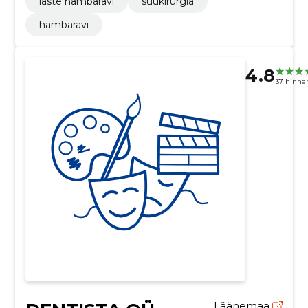
laste hambaravi
suukirurgia
hambaravi
4.8
37 hinna
Läänemaa