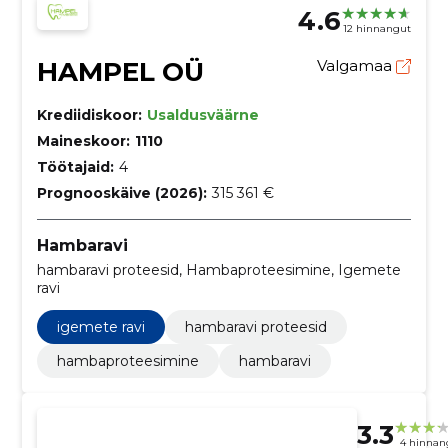
4.6
12 hinnangut
HAMPEL OÜ
Valgamaa
Krediidiskoor:
Usaldusväärne
Maineskoor:
1110
Töötajaid:
4
Prognooskäive (2026):
315 361 €
Hambaravi
hambaravi proteesid, Hambaproteesimine, Igemete
ravi
igemete ravi
hambaravi proteesid
hambaproteesimine
hambaravi
3.3
4 hinnan