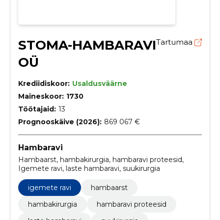
STOMA-HAMBARAVI
Tartumaa
OÜ
Krediidiskoor:
Usaldusväärne
Maineskoor:
1730
Töötajaid:
13
Prognooskäive (2026):
869 067 €
Hambaravi
Hambaarst, hambakirurgia, hambaravi proteesid,
Igemete ravi, laste hambaravi, suukirurgia
igemete ravi
hambaarst
hambakirurgia
hambaravi proteesid