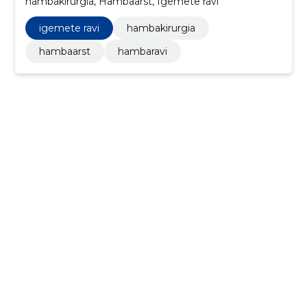
hambakirurgia, Hambaarst, Igemete ravi
igemete ravi
hambakirurgia
hambaarst
hambaravi