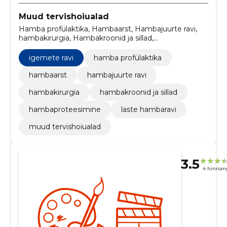
Muud tervishoiualad
Hamba profülaktika, Hambaarst, Hambajuurte ravi,
hambakirurgia, Hambakroonid ja sillad,
Hambaproteesimine, hambaröntgen, Igemete ravi,
laste hambaravi
igemete ravi
hamba profülaktika
hambaarst
hambajuurte ravi
hambakirurgia
hambakroonid ja sillad
hambaproteesimine
laste hambaravi
muud tervishoiualad
3.5
4 hinnan