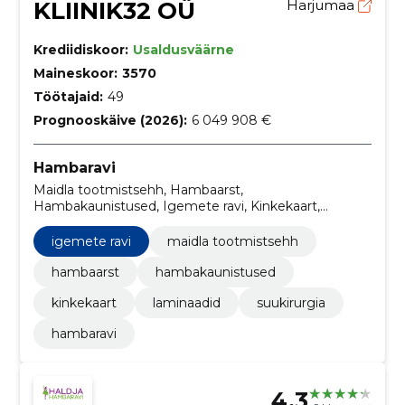
KLIINIK32 OÜ
Harjumaa
Krediidiskoor:
Usaldusväärne
Maineskoor:
3570
Töötajaid:
49
Prognooskäive (2026):
6 049 908 €
Hambaravi
Maidla tootmistsehh, Hambaarst,
Hambakaunistused, Igemete ravi, Kinkekaart,
Laminaadid, suukirurgia
igemete ravi
maidla tootmistsehh
hambaarst
hambakaunistused
kinkekaart
laminaadid
suukirurgia
hambaravi
4.3