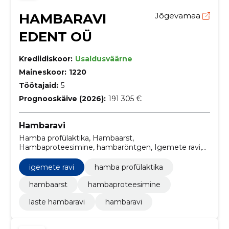
HAMBARAVI
Jõgevamaa
EDENT OÜ
Krediidiskoor:
Usaldusväärne
Maineskoor:
1220
Töötajaid:
5
Prognooskäive (2026):
191 305 €
Hambaravi
Hamba profülaktika, Hambaarst,
Hambaproteesimine, hambaröntgen, Igemete ravi,
laste hambaravi
igemete ravi
hamba profülaktika
hambaarst
hambaproteesimine
laste hambaravi
hambaravi