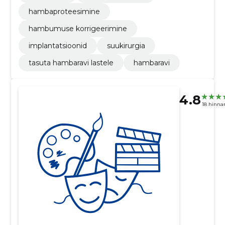
hambaproteesimine
hambumuse korrigeerimine
implantatsioonid
suukirurgia
tasuta hambaravi lastele
hambaravi
4.8
18 hinna