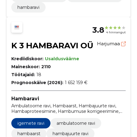
hambaravi
3.8
4 hinnangut
K 3 HAMBARAVI OÜ
Harjumaa
Krediidiskoor:
Usaldusväärne
Maineskoor:
2110
Töötajaid:
18
Prognooskäive (2026):
1 652 159 €
Hambaravi
Ambulatoorne ravi, Hambaarst, Hambajuurte ravi,
Hambaproteesimine, Hambumuse korrigeerimine,
Igemete ravi, Implantatsioonid, suukirurgia, Tasuta
hambaravi lastele
igemete ravi
ambulatoorne ravi
hambaarst
hambajuurte ravi