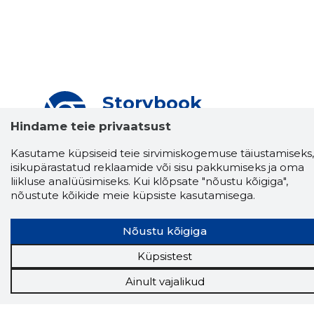
Storybook
Chrome laiendus
Hindame teie privaatsust
Storybooki laiendus ütleb Sulle, mis firma
Kasutame küpsiseid teie sirvimiskogemuse täiustamiseks,
veebilehel Sa parajasti viibid ja kui usaldusväärne
isikupärastatud reklaamide või sisu pakkumiseks ja oma
see firma täna on.
LAADI LAIENDUS ALLA
liikluse analüüsimiseks. Kui klõpsate "nõustu kõigiga",
nõustute kõikide meie küpsiste kasutamisega.
Nõustu kõigiga
Näed helistaja tausta!
Storybooki Äpp toob
Sinuni
OTSEKONTAKTID
400 000 Eesti
Küpsistest
ettevõtte ja isikute kohta (juhid, ametnikud).
Andmed on rikastatud maksevõime ja
Ainult vajalikud
finantsinfoga.