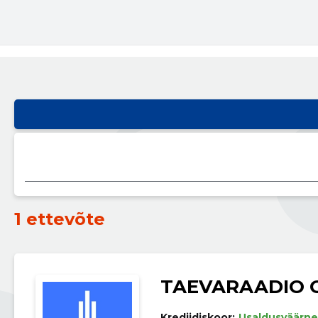
1 ettevõte
TAEVARAADIO 
Krediidiskoor:
Usaldusväärne