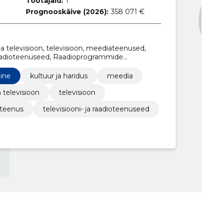
Töötajaid:
1
Prognooskäive (2026):
358 071 €
ja televisioon, televisioon, meediateenused,
 raadioteenuseed, Raadioprogrammide
ine
kultuur ja haridus
meedia
a televisioon
televisioon
oteenus
televisiooni- ja raadioteenuseed