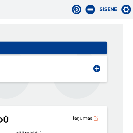
SISENE
OÜ
Harjumaa