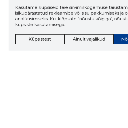
Kasutame küpsiseid teie sirvimiskogemuse täiustami
isikupärastatud reklaamide või sisu pakkumiseks ja o
analüüsimiseks. Kui klõpsate "nõustu kõigiga", nõust
küpsiste kasutamisega.
Küpsistest
Ainult vajalikud
Nõ
Storybo
Storybook
firma v
kui usa
Chrome laiendus
LAADI