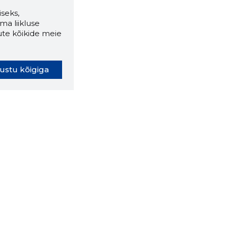
seks,
ma liikluse
ute kõikide meie
ustu kõigiga
oki laiendus ütleb Sulle, mis
eebilehel Sa parajasti viibid ja
ldusväärne see firma täna on.
 LAIENDUS ALLA