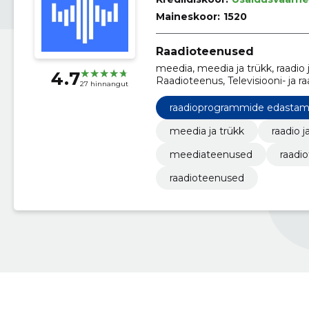
Maineskoor:
1520
Raadioteenused
meedia, meedia ja trükk, raadio 
4.7
Raadioteenus, Televisiooni- ja
27 hinnangut
edastamine, kultuur ja haridus
raadioprogrammide edastam
meedia ja trükk
raadio j
meediateenused
raadi
raadioteenused