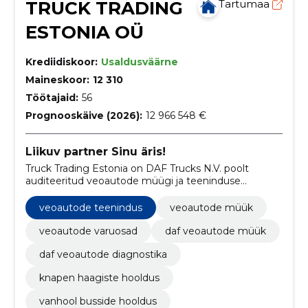
TRUCK TRADING
Tartumaa
ESTONIA OÜ
Krediidiskoor:
Usaldusväärne
Maineskoor:
12 310
Töötajaid:
56
Prognooskäive (2026):
12 966 548 €
Liikuv partner Sinu äris!
Truck Trading Estonia on DAF Trucks N.V. poolt
auditeeritud veoautode müügi ja teeninduse
ettevõte, mis pakub oma töötajatele paindlikku
tööaega, hoolitseb nende tervise eest ning
veoautode teenindus
veoautode müük
võimaldab professionaalset arengut.
veoautode varuosad
daf veoautode müük
daf veoautode diagnostika
knapen haagiste hooldus
vanhool busside hooldus