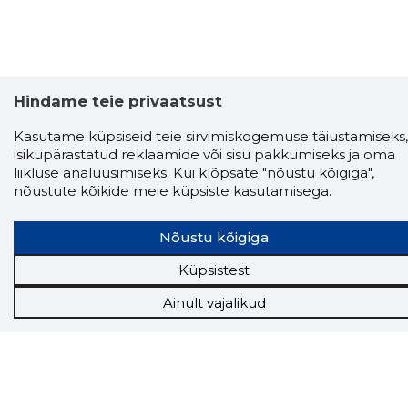
Hindame teie privaatsust
Kasutame küpsiseid teie sirvimiskogemuse täiustamiseks,
isikupärastatud reklaamide või sisu pakkumiseks ja oma
liikluse analüüsimiseks. Kui klõpsate "nõustu kõigiga",
nõustute kõikide meie küpsiste kasutamisega.
Nõustu kõigiga
Küpsistest
Storybook
Chrome laiendus
Ainult vajalikud
Storybooki laiendus ütleb Sulle, mis firma
veebilehel Sa parajasti viibid ja kui usaldusväärne
see firma täna on.
LAADI LAIENDUS ALLA