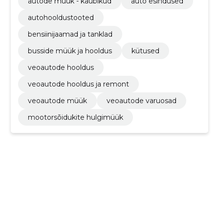
autode müük - kaubikud
auto esindused
autohooldustooted
bensiinijaamad ja tanklad
busside müük ja hooldus
kütused
veoautode hooldus
veoautode hooldus ja remont
veoautode müük
veoautode varuosad
mootorsõidukite hulgimüük