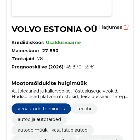
VOLVO ESTONIA OÜ
Harjumaa
Krediidiskoor:
Usaldusväärne
Maineskoor:
27 850
Töötajaid:
78
Prognooskäive (2026):
45 870 155 €
Mootorsõidukite hulgimüük
Autokraanad ja kallurveokid, Tõstealusega veokid,
Hüdraulilised platvormtõstukid, Teisaldusseadmetega
tööveokid, Mootorsõidukid kaubaveoks, Universaalid,
Veoautode müük, Veoautode varuosad, Veoautode
veoautode teenindus
teeabi
teenindus, Veduksõidukid
autod ja autotarbed
autode müük - kasutatud autod