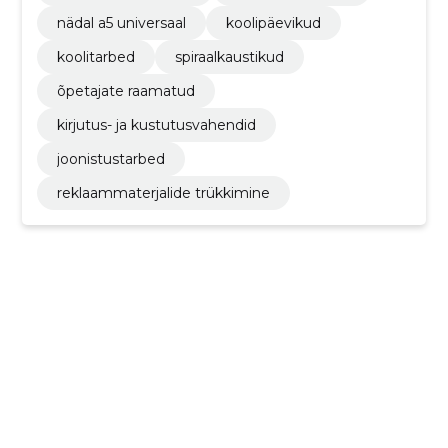
nädal a5 universaal
koolipäevikud
koolitarbed
spiraalkaustikud
õpetajate raamatud
kirjutus- ja kustutusvahendid
joonistustarbed
reklaammaterjalide trükkimine