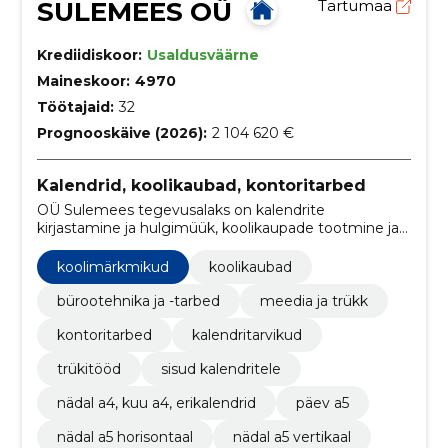
SULEMEES OÜ
Tartumaa
Krediidiskoor:
Usaldusväärne
Maineskoor:
4970
Töötajaid:
32
Prognooskäive (2026):
2 104 620 €
Kalendrid, koolikaubad, kontoritarbed
OÜ Sulemees tegevusalaks on kalendrite
kirjastamine ja hulgimüük, koolikaupade tootmine ja
hulgimüük, kontoritarvikute müük ettevõtetesse,
kalendritarvikute müük, trükitööd.
koolimärkmikud
koolikaubad
bürootehnika ja -tarbed
meedia ja trükk
kontoritarbed
kalendritarvikud
trükitööd
sisud kalendritele
nädal a4, kuu a4, erikalendrid
päev a5
nädal a5 horisontaal
nädal a5 vertikaal