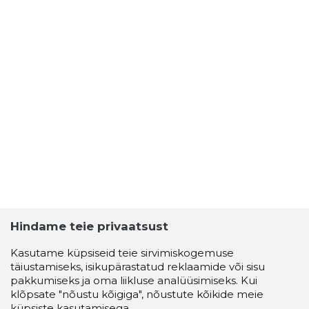
Hindame teie privaatsust
Kasutame küpsiseid teie sirvimiskogemuse
täiustamiseks, isikupärastatud reklaamide või sisu
pakkumiseks ja oma liikluse analüüsimiseks. Kui
klõpsate "nõustu kõigiga", nõustute kõikide meie
küpsiste kasutamisega.