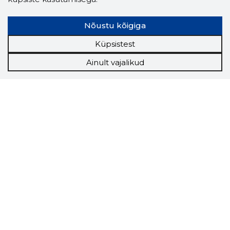
Nõustu kõigiga
Küpsistest
Ainult vajalikud
Storybook
Chrome laiendus
Storybooki laiendus ütleb Sulle, mis firma
veebilehel Sa parajasti viibid ja kui usaldusväärne
see firma täna on.
LAADI LAIENDUS ALLA