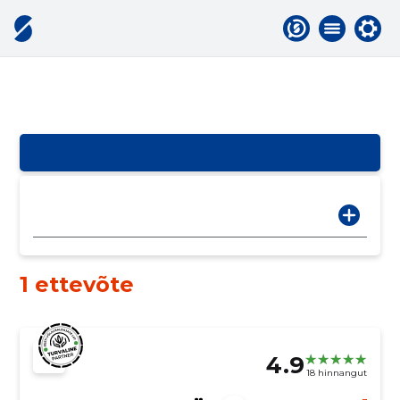
1 ettevõte
4.9
18 hinnangut