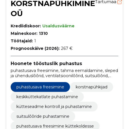
KORSTNAPÜHKIMINE
Tartumaa
OÜ
Krediidiskoor:
Usaldusväärne
Maineskoor:
1310
Töötajaid:
1
Prognooskäive (2026):
267 €
Hoonete tööstuslik puhastus
puhastusava freesimine, tahma eemaldamine, sleped
ja ühenduslõõrid, ventilatsioonilõõrid, suitsulõõrid,
kaminad, ahjud, soojamüürid, Pliidid, Korstnapühkijad
puhastusava freesimine
korstnapühkijad
keskküttekatlate puhastamine
kütteseadme kontroll ja puhastamine
suitsulõõride puhastamine
puhastusava freesimine küttekoldesse