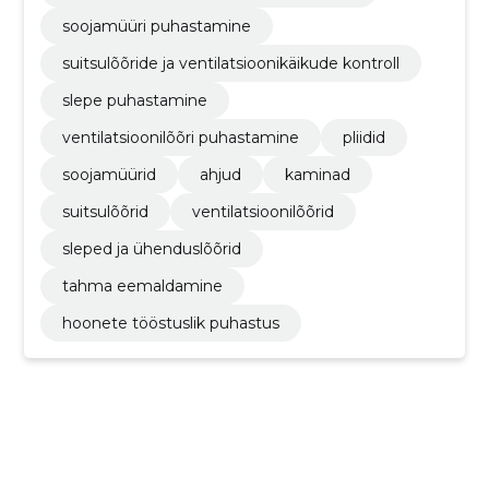
soojamüüri puhastamine
suitsulõõride ja ventilatsioonikäikude kontroll
slepe puhastamine
ventilatsioonilõõri puhastamine
pliidid
soojamüürid
ahjud
kaminad
suitsulõõrid
ventilatsioonilõõrid
sleped ja ühenduslõõrid
tahma eemaldamine
hoonete tööstuslik puhastus