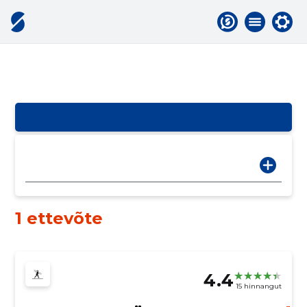
1 ettevõte
4.4
15 hinnangut