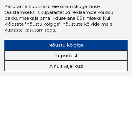
Kasutame küpsiseid teie sirvimiskogemuse
täiustamiseks, isikupärastatud reklaamide või sisu
pakkumiseks ja oma liikluse analüüsimiseks. Kui
klõpsate "nõustu kõigiga", nõustute kõikide meie
küpsiste kasutamisega.
Nõustu kõigiga
Küpsistest
Ainult vajalikud
Storybook
Chrome laiendus
Storybooki laiendus ütleb Sulle, mis firma