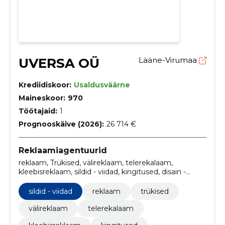
UVERSA OÜ
Lääne-Virumaa
Krediidiskoor:
Usaldusväärne
Maineskoor:
970
Töötajaid:
1
Prognooskäive (2026):
26 714 €
Reklaamiagentuurid
reklaam, Trükised, välireklaam, telerekalaam,
kleebisreklaam, sildid - viidad, kingitused, disain -
kujundus, reklaamtooted, telereklaam
sildid - viidad
reklaam
trükised
välireklaam
telerekalaam