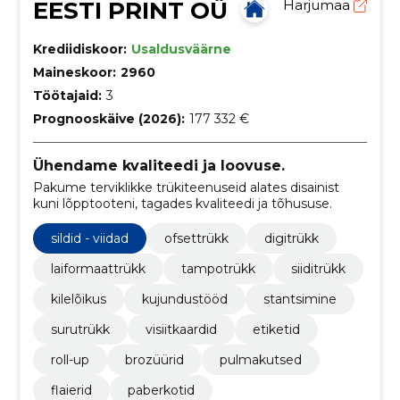
EESTI PRINT OÜ
Harjumaa
Krediidiskoor:
Usaldusväärne
Maineskoor:
2960
Töötajaid:
3
Prognooskäive (2026):
177 332 €
Ühendame kvaliteedi ja loovuse.
Pakume terviklikke trükiteenuseid alates disainist
kuni lõpptooteni, tagades kvaliteedi ja tõhususe.
sildid - viidad
ofsettrükk
digitrükk
laiformaattrükk
tampotrükk
siiditrükk
kilelõikus
kujundustööd
stantsimine
surutrükk
visiitkaardid
etiketid
roll-up
brozüürid
pulmakutsed
flaierid
paberkotid