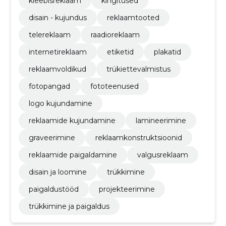
kleebisreklaam
kingitused
disain - kujundus
reklaamtooted
telereklaam
raadioreklaam
internetireklaam
etiketid
plakatid
reklaamvoldikud
trükiettevalmistus
fotopangad
fototeenused
logo kujundamine
reklaamide kujundamine
lamineerimine
graveerimine
reklaamkonstruktsioonid
reklaamide paigaldamine
valgusreklaam
disain ja loomine
trükkimine
paigaldustööd
projekteerimine
trükkimine ja paigaldus