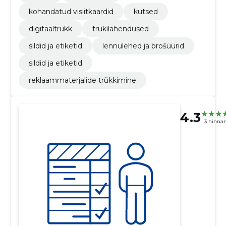
kohandatud visiitkaardid
kutsed
digitaaltrükk
trükilahendused
sildid ja etiketid
lennulehed ja brošüürid
sildid ja etiketid
reklaammaterjalide trükkimine
4.3
3 hinna