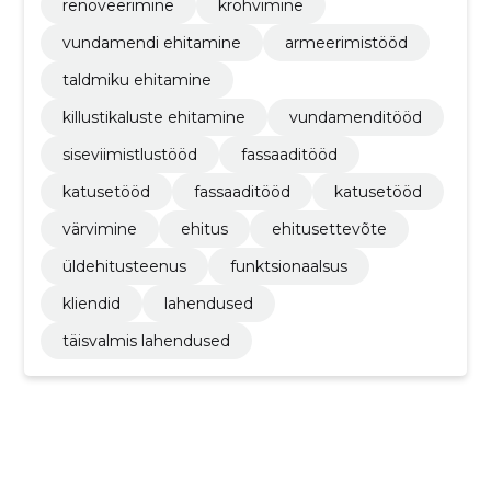
renoveerimine
krohvimine
vundamendi ehitamine
armeerimistööd
taldmiku ehitamine
killustikaluste ehitamine
vundamenditööd
siseviimistlustööd
fassaaditööd
katusetööd
fassaaditööd
katusetööd
värvimine
ehitus
ehitusettevõte
üldehitusteenus
funktsionaalsus
kliendid
lahendused
täisvalmis lahendused