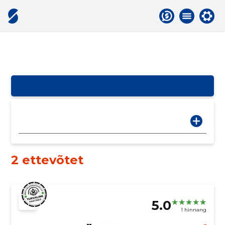
2 ettevõtet
5.0
1 hinnang