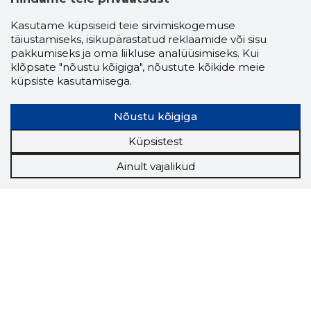
Kasutame küpsiseid teie sirvimiskogemuse
täiustamiseks, isikupärastatud reklaamide või sisu
pakkumiseks ja oma liikluse analüüsimiseks. Kui
klõpsate "nõustu kõigiga", nõustute kõikide meie
küpsiste kasutamisega.
Nõustu kõigiga
Küpsistest
Ainult vajalikud
Storybook
Chrome laiendus