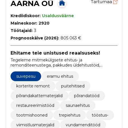
AARNA OÜ
Tartumaa
Krediidiskoor:
Usaldusväärne
Maineskoor:
2920
Töötajaid:
3
Prognooskäive (2026):
805 063 €
Ehitame teie unistused reaalsuseks!
Tegeleme mitmekülgsete ehitus- ja
remonditeenustega, pakkudes üldehitustöid,
siseviimistlustöid, fassaaditöid, katuste ehitust,
põrandatöid, santehnilisi töid, elektritöid ning
suvepesu
eramu ehitus
renoveerimist.
korterite remont
puitehitised
põrandakattematerjalid
põrandatööd
restaureerimistööd
saunaehitus
tootmishooned
trepiehitus
tööstus-
viimistlusmaterjalid
vundamenditööd