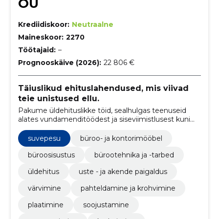
OÜ
Krediidiskoor:
Neutraalne
Maineskoor:
2270
Töötajaid:
–
Prognooskäive (2026):
22 806 €
Täiuslikud ehituslahendused, mis viivad
teie unistused ellu.
Pakume üldehituslikke töid, sealhulgas teenuseid
alates vundamenditöödest ja siseviimistlusest kuni
fassaaditööde ja katusetöödeni.
suvepesu
büroo- ja kontorimööbel
büroosisustus
bürootehnika ja -tarbed
üldehitus
uste - ja akende paigaldus
värvimine
pahteldamine ja krohvimine
plaatimine
soojustamine