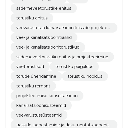
sademeveetorustike ehitus
torustiku ehitus
veevarustus ja kanalisatsioonitrasside projekteer
imine
vee- ja kanalisatsioonitrassid
vee- ja kanalisatsioonitorustikud
sademeveetorustiku ehitus ja projekteerimine
veetorustikud
torustiku paigaldus
torude ühendamine
torustiku hooldus
torustiku remont
projekteerimise konsultatsioon
kanalisatsioonisüsteemid
veevarustussüsteemid
trasside joonestamine ja dokumentatsioonehita