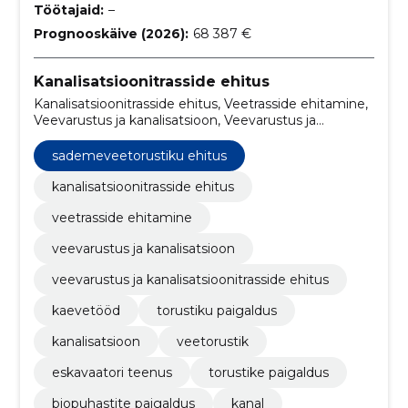
Töötajaid:
–
Prognooskäive (2026):
68 387 €
Kanalisatsioonitrasside ehitus
Kanalisatsioonitrasside ehitus, Veetrasside ehitamine,
Veevarustus ja kanalisatsioon, Veevarustus ja
kanalisatsioonitrasside ehitus, Kaevetööd, Torustiku
paigaldus, Kanalisatsioon, Veetorustik, Eskavaatori
sademeveetorustiku ehitus
teenus, Torustike paigaldus
kanalisatsioonitrasside ehitus
veetrasside ehitamine
veevarustus ja kanalisatsioon
veevarustus ja kanalisatsioonitrasside ehitus
kaevetööd
torustiku paigaldus
kanalisatsioon
veetorustik
eskavaatori teenus
torustike paigaldus
biopuhastite paigaldus
kanal