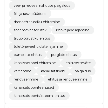
vee- ja reoveemahutite paigaldus
õli- ja rasvapüüdurid
drenaažtorustiku ehitamine
sademeveetorustik
imbväljade rajamine
truubitorustiku ehitus
tuletõrjeveehoidlate rajamine
pumplate ehitus
purglate ehitus
kanalisatsiooni ehitamine
ehitusettevõte
käitlemine
kanalisatsiooni
paigaldus
renoveerimine
ehitus ja renoveerimine
kanalisatsiooniteenused
kanalisatsioonisüsteemi ehitus