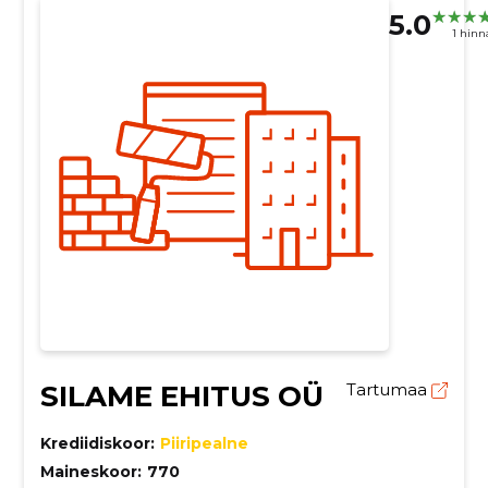
5.0
1 hin
SILAME EHITUS OÜ
Tartumaa
Krediidiskoor:
Piiripealne
Maineskoor:
770