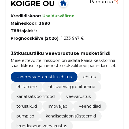
KOIGRE OÜ
Pärnumaa
Krediidiskoor:
Usaldusväärne
Maineskoor:
3680
Töötajaid:
9
Prognooskäive (2026):
1 233 947 €
Jätkusuutliku veevarustuse musketärid!
Meie ettevõtte missioon on aidata kaasa keskkonna
säästlikkusele ja inimeste elukvaliteedi parandamisele,
pakkudes kvaliteetset ühisveevärgi ja kanalisatsiooni
ehitusteenust. Meie meeskond keskendub klientide
sademeveetorustiku ehitus
ehitus
vajaduste täitmisele ja jätkusuutlikkusele.
ehitamine
ühisveevärgi ehitamine
kanalisatsioonitööd
veevarustus
torustikud
imbväljad
veehoidlad
pumplad
kanalisatsioonisüsteemid
krundisisene veevarustus