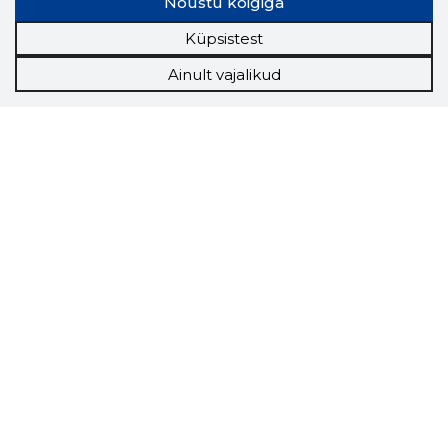
Nõustu kõigiga
Küpsistest
Ainult vajalikud
Storybook
Chrome laiendus
Storybooki laiendus ütleb Sulle, mis firma
veebilehel Sa parajasti viibid ja kui usaldusväärne
see firma täna on.
LAADI LAIENDUS ALLA
Näed helistaja tausta!
Storybooki Äpp toob
Sinuni
OTSEKONTAKTID
400 000 Eesti