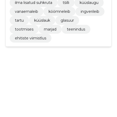
ilma lisatud suhkruta
tšilli
küüslaugu
vanaemaleib
köömneleib
ingverileib
tartu
küüslauk
glasuur
tootmises
marjad
teenindus
ehitiste viimistlus