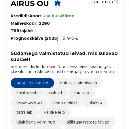
AIRUS OÜ
Tartumaa
Krediidiskoor:
Usaldusväärne
Maineskoor:
2280
Töötajaid:
1
Prognooskäive (2026):
19 443 €
Südamega valmistatud leivad, mis sulavad
suulael!
Sortimendis leidub üle 20 erineva leiva, sealhulgas
klassikaline rukkitäisteraleib, mis järgib vanu retsepte
ning pakub traditsioonilist maitset. Lisaks sellele
pakume ka huvitavaid maitseid ja lisandeid - alates
nostalgiatooted
ehitus ja kinnisvara
suitsulihast kuni üllatusliku šokolaadini.
käsitööleib
näksid
karaskid
leivakuivikud
seemneleib
õlleleib
tatraleib
värske leib
käsitööna valminud
säilitusaineteta leivad