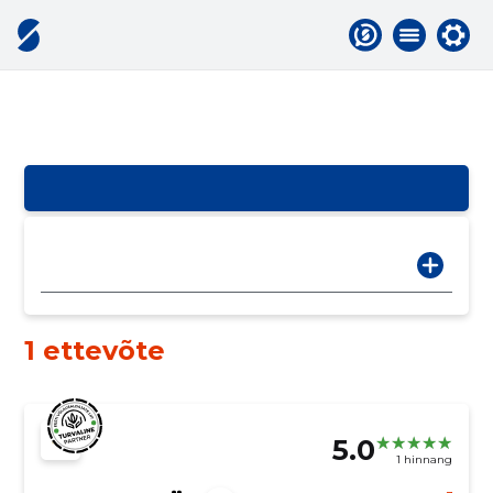
1 ettevõte
5.0
1 hinnang