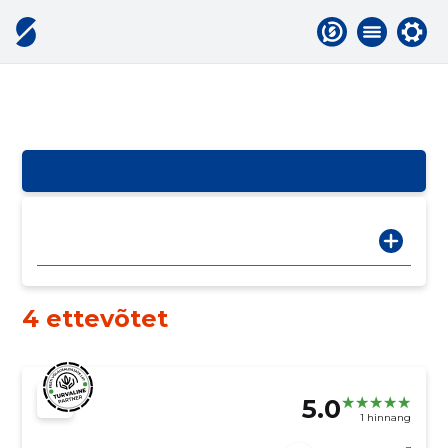
4 ettevõtet
5.0
1 hinnang