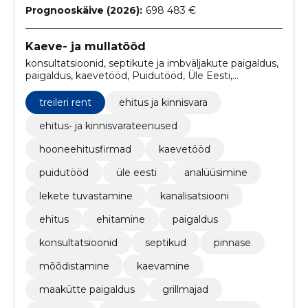
Prognooskäive (2026):
698 483 €
Kaeve- ja mullatööd
konsultatsioonid, septikute ja imbväljakute paigaldus,
paigaldus, kaevetööd, Puidutööd, Üle Eesti,
analüüsimine, lekete tuvastamine, kanalisatsiooni,
Ehitus
treileri rent
ehitus ja kinnisvara
ehitus- ja kinnisvarateenused
hooneehitusfirmad
kaevetööd
puidutööd
üle eesti
analüüsimine
lekete tuvastamine
kanalisatsiooni
ehitus
ehitamine
paigaldus
konsultatsioonid
septikud
pinnase
mõõdistamine
kaevamine
maakütte paigaldus
grillmajad