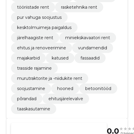
tööriistade rent
rasketehnika rent
pur vahuga soojustus
kesktolmuimeja paigaldus
järelhaagiste rent
miniekskavaatori rent
ehitus ja renoveerimine
vundamendid
majakarbid
katused
fassaadid
trasside rajamine
murutraktorite ja -niidukite rent
soojustamine
hooned
betoonitööd
põrandad
ehitusjärelevalve
taaskasutamine
0.0
0 hinna