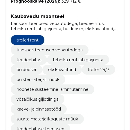
Prognooskäive (2026):
329 712 €
Kaubavedu maanteel
transportteenused veoautodega, teedeehitus,
tehnika rent juhiga/juhita, buldooser, ekskavaatorid,
Treiler 24/7, Puistematerjali müük, hoonete
süsteemne lammutamine, võsalõikus giljotiiniga,
treileri rent
kaeve- ja pinnasetööd
transportteenused veoautodega
teedeehitus
tehnika rent juhiga/juhita
buldooser
ekskavaatorid
treiler 24/7
puistematerjali müük
hoonete süsteemne lammutamine
võsalõikus giljotiiniga
kaeve- ja pinnasetööd
suurte materjalikoguste müük
teedeehituse teenused