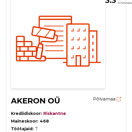
3.3
4 hinnan
AKERON OÜ
Põlvamaa
Krediidiskoor:
Riskantne
Maineskoor:
468
Töötajaid:
7