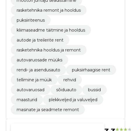
mootori juhtaju seadistamine
rasketehnika remont ja hooldus
puksiiriteenus
kliimaseadme täitmine ja hooldus
autode ja treilerite rent
rasketehnika hooldus ja remont
autovaruosade müüks
rendi- ja asendusauto
puksiirhaagise rent
tellimine ja müük
rehvid
autovaruosad
sõiduauto
bussid
maasturid
plekkveljed ja valuveljed
masinate ja seadmete remont