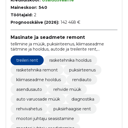
Maineskoor:
540
Töötajaid:
2
Prognooskäive (2026):
142 468 €
Masinate ja seadmete remont
tellimine ja müük, puksiiriteenus, kliimaseadme
täitmine ja hooldus, autode ja treilerite rent,
rasketehnika hooldus ja remont, autovaruosade
müüks, rendi- ja asendusauto, puksiirhaagise rent,
treileri rent
rasketehnika hooldus
maasturid, bussid
rasketehnika remont
puksiirteenus
kliimaseadme hooldus
rendiauto
asendusauto
rehvide müük
auto varuosade müük
diagnostika
rehvivahetus
puksiirhaagise rent
mootori juhtaju seasistamine