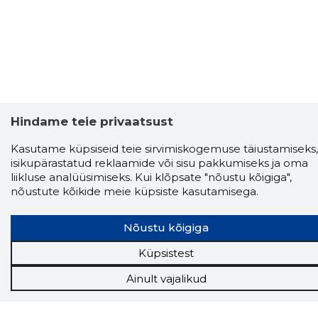
Hindame teie privaatsust
Kasutame küpsiseid teie sirvimiskogemuse täiustamiseks,
isikupärastatud reklaamide või sisu pakkumiseks ja oma
Storybook
liikluse analüüsimiseks. Kui klõpsate "nõustu kõigiga",
Chrome laiendus
nõustute kõikide meie küpsiste kasutamisega.
Storybooki laiendus ütleb Sulle, mis firma
Nõustu kõigiga
veebilehel Sa parajasti viibid ja kui usaldusväärne
see firma täna on.
LAADI LAIENDUS ALLA
Küpsistest
Ainult vajalikud
Näed helistaja tausta!
Storybooki Äpp toob