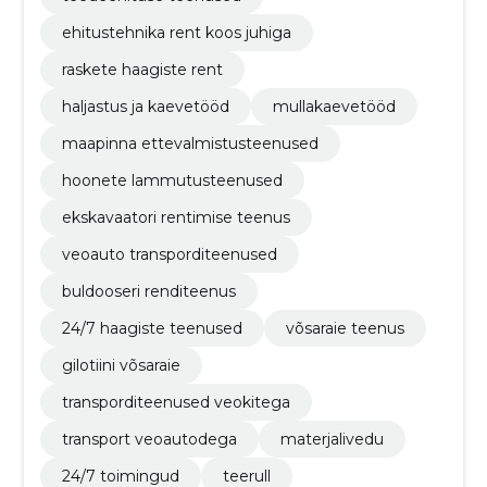
ehitustehnika rent koos juhiga
raskete haagiste rent
haljastus ja kaevetööd
mullakaevetööd
maapinna ettevalmistusteenused
hoonete lammutusteenused
ekskavaatori rentimise teenus
veoauto transporditeenused
buldooseri renditeenus
24/7 haagiste teenused
võsaraie teenus
gilotiini võsaraie
transporditeenused veokitega
transport veoautodega
materjalivedu
24/7 toimingud
teerull