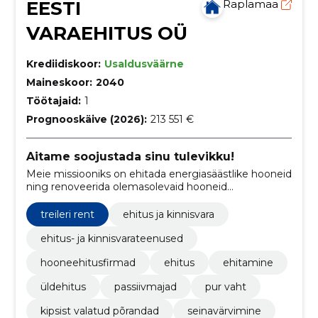
EESTI
Raplamaa
VARAEHITUS OÜ
Krediidiskoor:
Usaldusväärne
Maineskoor:
2040
Töötajaid:
1
Prognooskäive (2026):
213 551 €
Aitame soojustada sinu tulevikku!
Meie missiooniks on ehitada energiasäästlike hooneid
ning renoveerida olemasolevaid hooneid
energiasäästlikeks. Oleme ehitusvalkdonnas oma ala
professionaalid ning saame kõigega hakkama.
treileri rent
ehitus ja kinnisvara
ehitus- ja kinnisvarateenused
hooneehitusfirmad
ehitus
ehitamine
üldehitus
passiivmajad
pur vaht
kipsist valatud põrandad
seinavärvimine