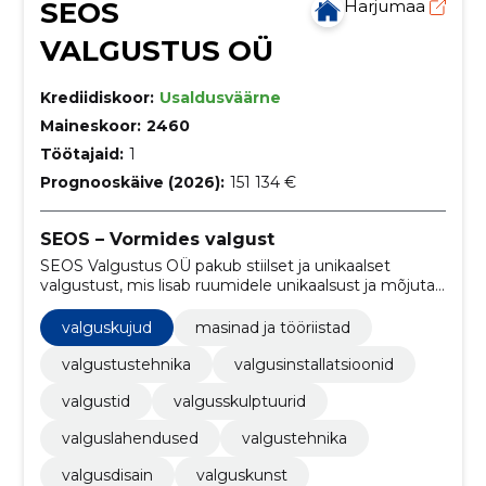
SEOS
Harjumaa
VALGUSTUS OÜ
Krediidiskoor:
Usaldusväärne
Maineskoor:
2460
Töötajaid:
1
Prognooskäive (2026):
151 134 €
SEOS – Vormides valgust
SEOS Valgustus OÜ pakub stiilset ja unikaalset
valgustust, mis lisab ruumidele unikaalsust ja mõjutab
keskkonda. Meie valgustite disain põhineb
konstruktsioonist lähtuvatel vormidel, mis loovad
valguskujud
masinad ja tööriistad
sümmeetrilise ja lihtsa tulemuse.
valgustustehnika
valgusinstallatsioonid
valgustid
valgusskulptuurid
valguslahendused
valgustehnika
valgusdisain
valguskunst