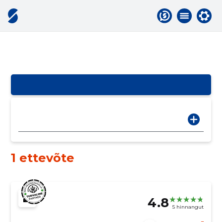
1 ettevõte
4.8
5 hinnangut