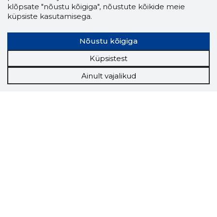
klõpsate "nõustu kõigiga", nõustute kõikide meie
küpsiste kasutamisega.
Nõustu kõigiga
Küpsistest
Ainult vajalikud
Storybook
Chrome laiendus
Storybooki laiendus ütleb Sulle, mis firma
veebilehel Sa parajasti viibid ja kui usaldusväärne
see firma täna on.
LAADI LAIENDUS ALLA