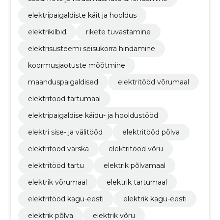
elektripaigaldiste käit ja hooldus
elektrikilbid
rikete tuvastamine
elektrisüsteemi seisukorra hindamine
koormusjaotuste mõõtmine
maanduspaigaldised
elektritööd võrumaal
elektritööd tartumaal
elektripaigaldise käidu- ja hooldustööd
elektri sise- ja välitööd
elektritööd põlva
elektritööd värska
elektritööd võru
elektritööd tartu
elektrik põlvamaal
elektrik võrumaal
elektrik tartumaal
elektritööd kagu-eesti
elektrik kagu-eesti
elektrik põlva
elektrik võru