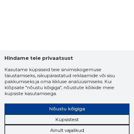
Hindame teie privaatsust
Kasutame küpsiseid teie sirvimiskogemuse
täiustamiseks, isikupärastatud reklaamide või sisu
pakkumiseks ja oma liikluse analüüsimiseks. Kui
klõpsate "nõustu kõigiga", nõustute kõikide meie
küpsiste kasutamisega.
Nõustu kõigiga
Küpsistest
Ainult vajalikud