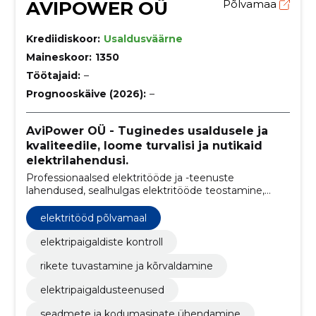
AVIPOWER OÜ
Põlvamaa
Krediidiskoor:
Usaldusväärne
Maineskoor:
1350
Töötajaid:
–
Prognooskäive (2026):
–
AviPower OÜ - Tuginedes usaldusele ja
kvaliteedile, loome turvalisi ja nutikaid
elektrilahendusi.
Professionaalsed elektritööde ja -teenuste
lahendused, sealhulgas elektritööde teostamine,
paigaldamine, hooldus, ülevaatus ning
elektrisüsteemide nõustamine ja konsulteerimine.
elektritööd põlvamaal
elektripaigaldiste kontroll
rikete tuvastamine ja kõrvaldamine
elektripaigaldusteenused
seadmete ja kodumasinate ühendamine