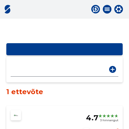
1 ettevõte
4.7
3 hinnangut