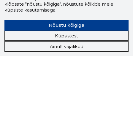
klõpsate "nõustu kõigiga", nõustute kõikide meie
küpsiste kasutamisega.
Nõustu kõigiga
Küpsistest
Ainult vajalikud
Storybook
Chrome laiendus
Storybooki laiendus ütleb Sulle, mis firma
veebilehel Sa parajasti viibid ja kui usaldusväärne
see firma täna on.
LAADI LAIENDUS ALLA