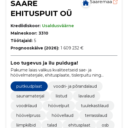
SAARE
Saaremaa
EHITUSPUIT OÜ
Krediidiskoor:
Usaldusväärne
Maineskoor:
3310
Töötajaid:
5
Prognooskäive (2026):
1 609 232 €
Loo tugevus ja ilu puiduga!
Pakume laias valikus kvaliteetseid sae- ja
höövelmaterjale, ehitusplaate, tislerpuitu ning
immutatud ja viimistlusmaterjale
puitkiudplaat
voodri- ja põrandalaud
saunamaterjal
liistud
lavalaud
voodrilaud
höövelpuit
tuulekastilaud
höövelpruss
höövellaud
terrassilaud
liimpkilbid
talad
ehitusplaat
osb