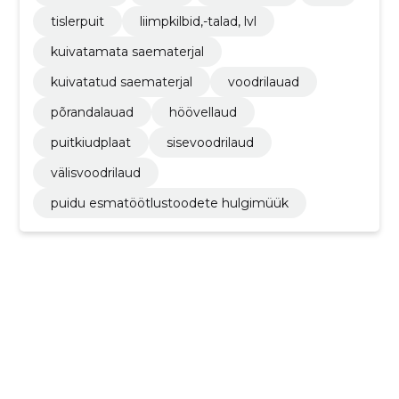
tislerpuit
liimpkilbid,-talad, lvl
kuivatamata saematerjal
kuivatatud saematerjal
voodrilauad
põrandalauad
höövellaud
puitkiudplaat
sisevoodrilaud
välisvoodrilaud
puidu esmatöötlustoodete hulgimüük