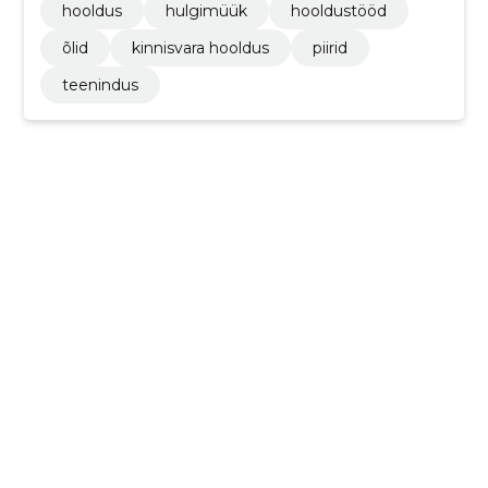
hooldus
hulgimüük
hooldustööd
õlid
kinnisvara hooldus
piirid
teenindus