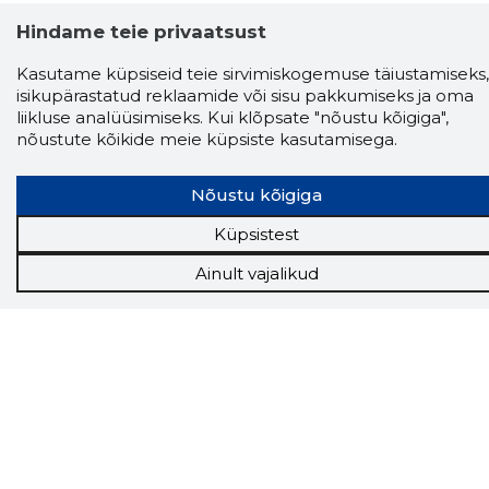
Hindame teie privaatsust
Kasutame küpsiseid teie sirvimiskogemuse täiustamiseks,
isikupärastatud reklaamide või sisu pakkumiseks ja oma
liikluse analüüsimiseks. Kui klõpsate "nõustu kõigiga",
nõustute kõikide meie küpsiste kasutamisega.
Storybook
Chrome laiendus
Nõustu kõigiga
Küpsistest
Storybooki laiendus ütleb Sulle, mis firma
veebilehel Sa parajasti viibid ja kui usaldusväärne
Ainult vajalikud
see firma täna on.
LAADI LAIENDUS ALLA
Näed helistaja tausta!
Storybooki Äpp toob
Sinuni
OTSEKONTAKTID
400 000 Eesti
ettevõtte ja isikute kohta (juhid, ametnikud).
Andmed on rikastatud maksevõime ja
finantsinfoga.