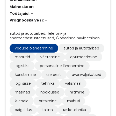
Maineskoor:
–
Töötajaid:
–
Prognooskäive ():
–
autod ja autotarbed, Telefoni- ja
andmeedastusteenused, Globaalsed navigatsiooni- ja
positsioonimissüsteemid (GPS vms), Mahutid,
Väetamine, optimeerimine, logistika, Personaalne
vedude planeerimine
autod ja autotarbed
lähenemine, koristamine, Üle Eesti
mahutid
väetamine
optimeerimine
logistika
personaalne lähenemine
koristamine
üle eesti
avariiväljakutsed
logi sisse
tehnika
välismaal
masinad
hooldused
niitmine
kliendid
pritsimine
mahuti
paigaldus
tallinn
rasketehnika