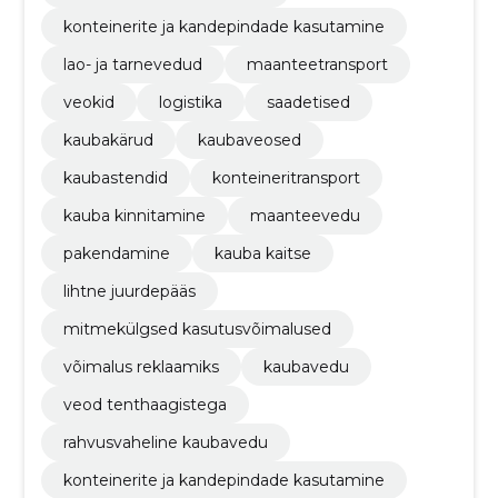
konteinerite ja kandepindade kasutamine
lao- ja tarnevedud
maanteetransport
veokid
logistika
saadetised
kaubakärud
kaubaveosed
kaubastendid
konteineritransport
kauba kinnitamine
maanteevedu
pakendamine
kauba kaitse
lihtne juurdepääs
mitmekülgsed kasutusvõimalused
võimalus reklaamiks
kaubavedu
veod tenthaagistega
rahvusvaheline kaubavedu
konteinerite ja kandepindade kasutamine