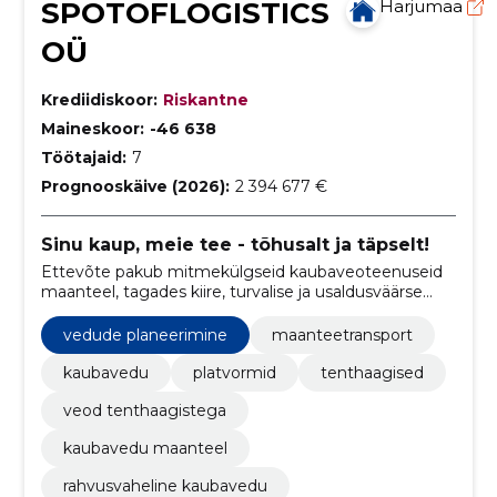
SPOTOFLOGISTICS
Harjumaa
OÜ
Krediidiskoor:
Riskantne
Maineskoor:
-46 638
Töötajaid:
7
Prognooskäive (2026):
2 394 677 €
Sinu kaup, meie tee - tõhusalt ja täpselt!
Ettevõte pakub mitmekülgseid kaubaveoteenuseid
maanteel, tagades kiire, turvalise ja usaldusväärse
kaupade transportimise sihtkohta.
vedude planeerimine
maanteetransport
kaubavedu
platvormid
tenthaagised
veod tenthaagistega
kaubavedu maanteel
rahvusvaheline kaubavedu