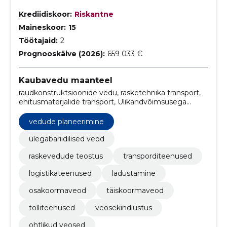
Krediidiskoor:
Riskantne
Maineskoor:
15
Töötajaid:
2
Prognooskäive (2026):
659 033 €
Kaubavedu maanteel
raudkonstruktsioonide vedu, rasketehnika transport,
ehitusmaterjalide transport, Ülikandvõimsusega
veokid, tehaste seadmete transport, suurte
koormate vedu, raskete masinate transport,
vedude planeerimine
projektiveod ja ekspedeerimine, kaubavedu, laevade
transpordilahendused
ülegabariidilised veod
raskevedude teostus
transporditeenused
logistikateenused
ladustamine
osakoormaveod
täiskoormaveod
tolliteenused
veosekindlustus
ohtlikud veosed