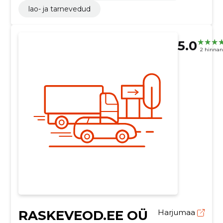
lao- ja tarnevedud
5.0
2 hinna
RASKEVEOD.EE OÜ
Harjumaa