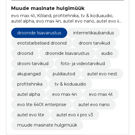
Muude masinate hulgimüük
evo max 4t, Kõlarid, profitehnika, tv & koduaudio,
autel alpha, evo max 4n, autel evo nano, autel evo ii
pro v3, autel evo lite, autel evo nest
droonide lisavarustus
internetikaubandus
eriotstarbelised droonid
drooni tarvikud
droonid
droonide lisavarustus
audio
drooni tarvikud
foto- ja videotarvikud
akupangad
puldiautod
autel evo nest
profitehnika
tv & koduaudio
autel alpha
evo max 4n
evo max 4t
evo lite 640t enterprise
autel evo nano
autel evo lite
autel evo ii pro v3
muude masinate hulgimüük