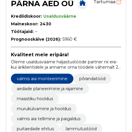
PÄRNA AED OÜ
Tartumaa
Krediidiskoor:
Usaldusväärne
Maineskoor:
2430
Töötajaid:
–
Prognooskäive (2026):
5960 €
Kvaliteet meie eripära!
Oleme usaldusväärne haljastustööde partner nii era-
kui äriklientidele ja anname oma töödele vähemalt 2
aastase garantii!
valmis aia monteerimine
põrandatööd
aedade planeerimine ja rajamine
maastiku hooldus
murukülvamine ja hooldus
valmis aia tellimine ja paigaldus
puitaedade ehitus
lammutustööd