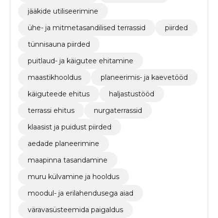
jääkide utiliseerimine
ühe- ja mitmetasandilised terrassid
piirded
tünnisauna piirded
puitlaud- ja käigutee ehitamine
maastikhooldus
planeerimis- ja kaevetööd
käiguteede ehitus
haljastustööd
terrassi ehitus
nurgaterrassid
klaasist ja puidust piirded
aedade planeerimine
maapinna tasandamine
muru külvamine ja hooldus
moodul- ja erilahendusega aiad
väravasüsteemida paigaldus