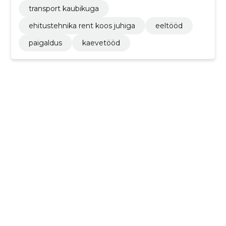
transport kaubikuga
ehitustehnika rent koos juhiga
eeltööd
paigaldus
kaevetööd