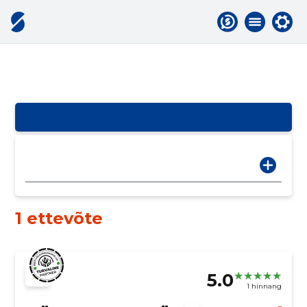
1 ettevõte
5.0
1 hinnang