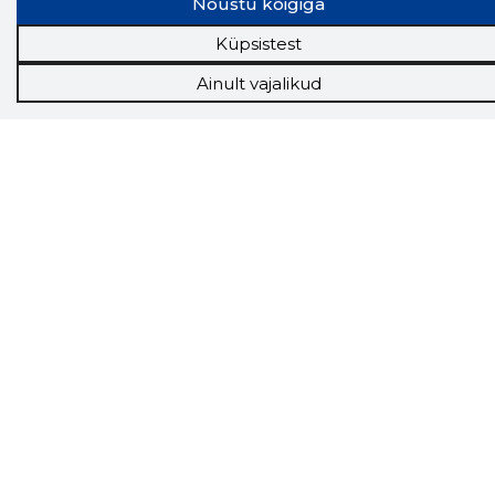
Nõustu kõigiga
see firma täna on.
LAADI LAIENDUS ALLA
Küpsistest
Ainult vajalikud
Näed helistaja tausta!
Storybooki Äpp toob
Sinuni
OTSEKONTAKTID
400 000 Eesti
ettevõtte ja isikute kohta (juhid, ametnikud).
Andmed on rikastatud maksevõime ja
finantsinfoga.
Tööriistad
Sooduspakkumised
Hanked
Tööturg
Sihtkliendid
Rakendused
Lisavõimalused
Inforegister