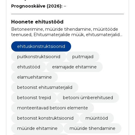
Prognooskäive (2026):
–
Hoonete ehitustööd
Betoneerimine, müüride tihendamine, müüritööde
teenused, Ehitusmaterjalide müük, ehitusmaterjalide
paigaldamine, ehitusprojektid, betoonplokkidest
müüritis, dekoratiivsed seinapaneelid, müüriladumise
ehituskonstruktsioonid
paneelid, müüride ehitamine
puitkonstruktsioonid
puitmajad
ehitustööd
eramajade ehitamine
elamuehitamine
betoonist ehitusmaterjalid
betoonist trepid
betooni ümberehitused
monteeritavad betooni elemente
betoonist konstruktsioonid
müüritööd
müüride ehitamine
müüride tihendamine