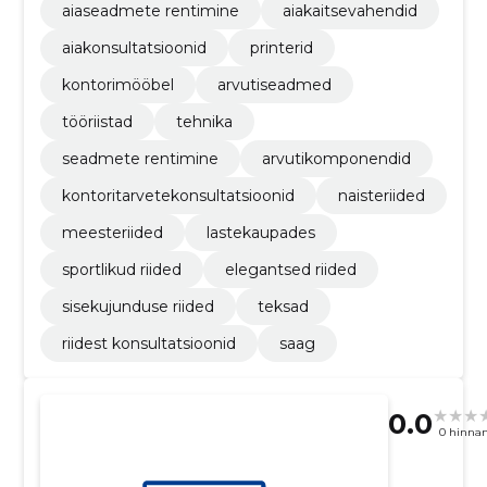
aiaseadmete rentimine
aiakaitsevahendid
aiakonsultatsioonid
printerid
kontorimööbel
arvutiseadmed
tööriistad
tehnika
seadmete rentimine
arvutikomponendid
kontoritarvetekonsultatsioonid
naisteriided
meesteriided
lastekaupades
sportlikud riided
elegantsed riided
sisekujunduse riided
teksad
riidest konsultatsioonid
saag
0.0
0 hinna