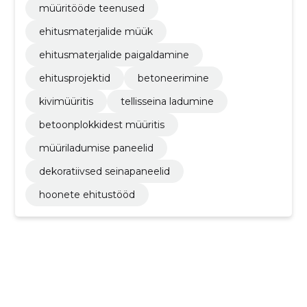
müüritööde teenused
ehitusmaterjalide müük
ehitusmaterjalide paigaldamine
ehitusprojektid
betoneerimine
kivimüüritis
tellisseina ladumine
betoonplokkidest müüritis
müüriladumise paneelid
dekoratiivsed seinapaneelid
hoonete ehitustööd