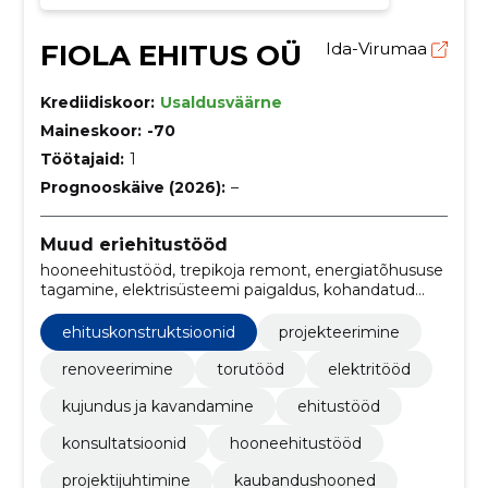
FIOLA EHITUS OÜ
Ida-Virumaa
Krediidiskoor:
Usaldusväärne
Maineskoor:
-70
Töötajaid:
1
Prognooskäive (2026):
–
Muud eriehitustööd
hooneehitustööd, trepikoja remont, energiatõhususe
tagamine, elektrisüsteemi paigaldus, kohandatud
disain, krundiarendus, elamud, kaubandushooned,
projektijuhtimine, Projekteerimine
ehituskonstruktsioonid
projekteerimine
renoveerimine
torutööd
elektritööd
kujundus ja kavandamine
ehitustööd
konsultatsioonid
hooneehitustööd
projektijuhtimine
kaubandushooned