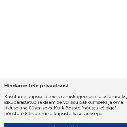
Hindame teie privaatsust
Kasutame küpsiseid teie sirvimiskogemuse täiustamiseks,
Storybook
isikupärastatud reklaamide või sisu pakkumiseks ja oma
Chrome laiendus
liikluse analüüsimiseks. Kui klõpsate "nõustu kõigiga",
nõustute kõikide meie küpsiste kasutamisega.
Storybooki laiendus ütleb Sulle, mis firma
veebilehel Sa parajasti viibid ja kui usaldusväärne