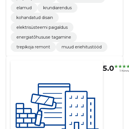
elamud
krundiarendus
kohandatud disain
elektrisüsteemi paigaldus
energiatõhususe tagamine
trepikoja remont
muud eriehitustööd
5.0
1 hin