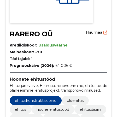
RARERO OÜ
Hiiumaa
Krediidiskoor:
Usaldusväärne
Maineskoor:
-70
Töötajaid:
1
Prognooskäive (2026):
64 006 €
Hoonete ehitustööd
Ehitusjärelvalve, Hiiumaa, renoveerimine, ehitustööde
planeerimine, ehitusprojekt, transpordivõimalused
hiiumaal, ehitusmaterjalide transport, kvalifitseeritud
meeskond, kaevetööd, hooviala kaevetööd
ehituskonstruktsioonid
üldehitus
ehitus
hoone ehitustööd
ehitusdisain