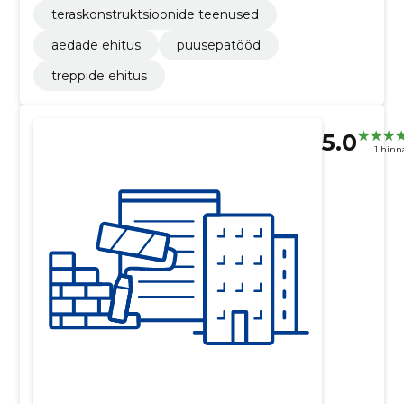
teraskonstruktsioonide teenused
aedade ehitus
puusepatööd
treppide ehitus
5.0
1 hin