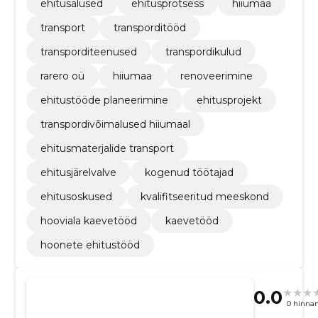
ehitusalused
ehitusprotsess
hiiumaa
transport
transporditööd
transporditeenused
transpordikulud
rarero oü
hiiumaa
renoveerimine
ehitustööde planeerimine
ehitusprojekt
transpordivõimalused hiiumaal
ehitusmaterjalide transport
ehitusjärelvalve
kogenud töötajad
ehitusoskused
kvalifitseeritud meeskond
hooviala kaevetööd
kaevetööd
hoonete ehitustööd
0.0
0 hinna