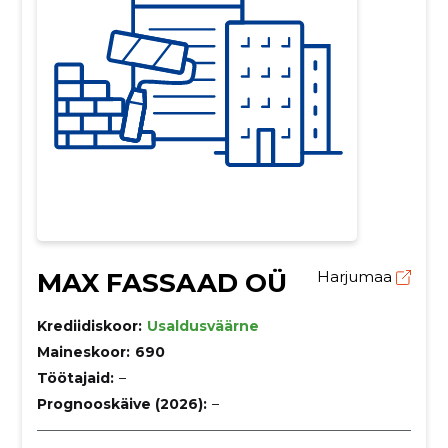
MAX FASSAAD OÜ
Harjumaa
Krediidiskoor:
Usaldusväärne
Maineskoor:
690
Töötajaid:
–
Prognooskäive (2026):
–