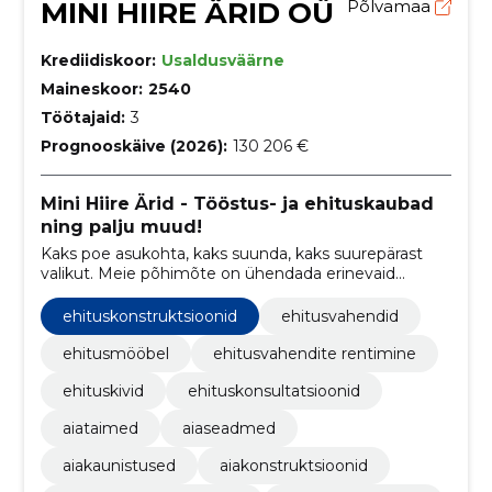
MINI HIIRE ÄRID OÜ
Põlvamaa
Krediidiskoor:
Usaldusväärne
Maineskoor:
2540
Töötajaid:
3
Prognooskäive (2026):
130 206 €
Mini Hiire Ärid - Tööstus- ja ehituskaubad
ning palju muud!
Kaks poe asukohta, kaks suunda, kaks suurepärast
valikut. Meie põhimõte on ühendada erinevaid
valdkondi, et tuua teieni mitmekülgne valik
kvaliteetseid tooteid.
ehituskonstruktsioonid
ehitusvahendid
ehitusmööbel
ehitusvahendite rentimine
ehituskivid
ehituskonsultatsioonid
aiataimed
aiaseadmed
aiakaunistused
aiakonstruktsioonid