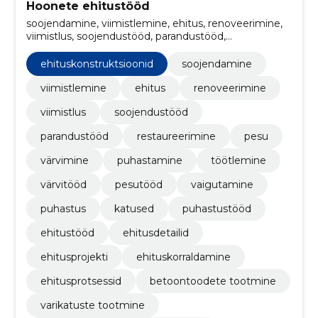
Hoonete ehitustööd
soojendamine, viimistlemine, ehitus, renoveerimine,
viimistlus, soojendustööd, parandustööd,
restaureerimine, pesu, värvimine
ehituskonstruktsioonid
soojendamine
viimistlemine
ehitus
renoveerimine
viimistlus
soojendustööd
parandustööd
restaureerimine
pesu
värvimine
puhastamine
töötlemine
värvitööd
pesutööd
vaigutamine
puhastus
katused
puhastustööd
ehitustööd
ehitusdetailid
ehitusprojekti
ehituskorraldamine
ehitusprotsessid
betoontoodete tootmine
varikatuste tootmine