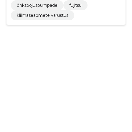
õhksoojuspumpade
fujitsu
kliimaseadmete varustus