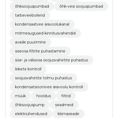
õhksoojuspumbad
õhk-vesi soojuspumbad
tarbeveeboilerid
kondensaatvee äravoolukanal
mitmesugused kinnitusvahendid
avade puurimine
siseosa filtrite puhastamine
sise- ja välisosa soojusvahetite puhastus
lekete kontroll
soojusvahetite tolmu puhastus
kondensatsioonivee äravoolu kontroll
müük
hooldus
filtrid
õhksoojuspump
seadmeid
elektriühendused
kliimaseade