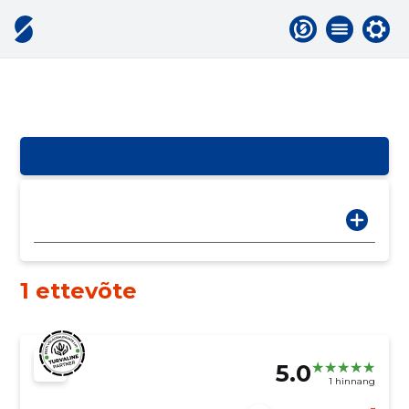
1 ettevõte
5.0
1 hinnang