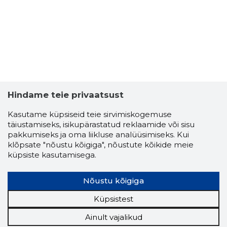
Hindame teie privaatsust
Kasutame küpsiseid teie sirvimiskogemuse
täiustamiseks, isikupärastatud reklaamide või sisu
pakkumiseks ja oma liikluse analüüsimiseks. Kui
klõpsate "nõustu kõigiga", nõustute kõikide meie
küpsiste kasutamisega.
Nõustu kõigiga
Küpsistest
Ainult vajalikud