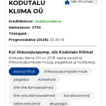
KODUTALU
Ida-Virumaa
KLIIMA OÜ
Krediidiskoor:
Usaldusväärne
Maineskoor:
2750
Töötajaid:
–
Prognooskäive (2026):
50 301 €
Kui õhksoojuspump, siis Kodutalu Kliima!
Kodutalu Kliima OÜ on 2018. aastal asutatud
õhksoojuspumpade müügi, paigalduse ja hooldusega
tegelev ettevõte.
siseosa filtrid
õhksoojuspumpade müük
paigaldus
korrashoid
õhk-õhk kliimaseadmed
õhk-vesu kliimaseadmed
konditsioneerid
tarbeveeboilerid
akupaagid