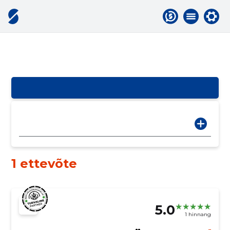
1 ettevõte
5.0
1 hinnang