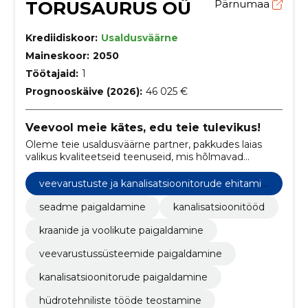
TORUSAURUS OÜ
Pärnumaa
Krediidiskoor:
Usaldusväärne
Maineskoor:
2050
Töötajaid:
1
Prognooskäive (2026):
46 025 €
Veevool meie kätes, edu teie tulevikus!
Oleme teie usaldusväärne partner, pakkudes laias
valikus kvaliteetseid teenuseid, mis hõlmavad
veevarustust, kanalisatsiooni, torutöid ja
sanitaarseadmete remonti.
veevarustuste ja kanalisatsioonitorude ehitamin
e
seadme paigaldamine
kanalisatsioonitööd
kraanide ja voolikute paigaldamine
veevarustussüsteemide paigaldamine
kanalisatsioonitorude paigaldamine
hüdrotehniliste tööde teostamine