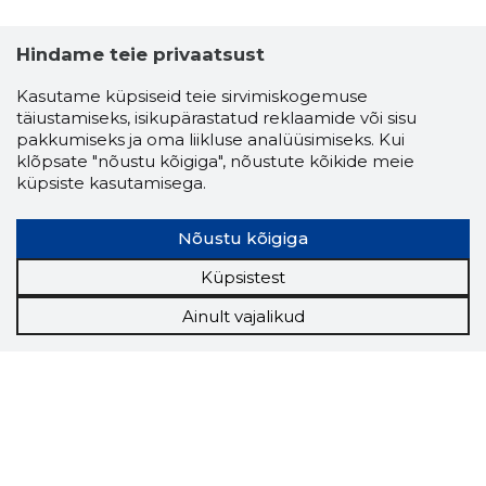
Hindame teie privaatsust
Kasutame küpsiseid teie sirvimiskogemuse
täiustamiseks, isikupärastatud reklaamide või sisu
pakkumiseks ja oma liikluse analüüsimiseks. Kui
klõpsate "nõustu kõigiga", nõustute kõikide meie
küpsiste kasutamisega.
Nõustu kõigiga
Küpsistest
Ainult vajalikud
Storybook