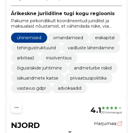
Ärikeskne juriidiline tugi kogu regioonis
Pakume piirkondlikult koordineeritud juriidilist ja
maksualast nõustamist, et vähendada riske, viia
tehingud lõpule ning tagada regulatiivne vastavus.
ühinemised
omandamised
erakapital
tehingustruktuurid
vaidluste lahendamine
arbitraaž
insolventsus
õigusriskide juhtimine
andmeturbe riskid
isikuandmete kaitse
privaatsuspoliitika
vastavus gdpr
advokaadid
4.1
20 hinnangut
NJORD
Harjumaa