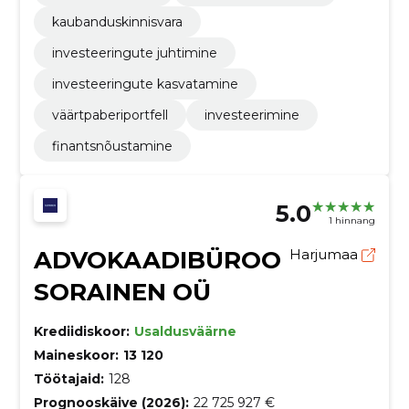
kaubanduskinnisvara
investeeringute juhtimine
investeeringute kasvatamine
väärtpaberiportfell
investeerimine
finantsnõustamine
5.0
1 hinnang
ADVOKAADIBÜROO
Harjumaa
SORAINEN OÜ
Krediidiskoor:
Usaldusväärne
Maineskoor:
13 120
Töötajaid:
128
Prognooskäive (2026):
22 725 927 €