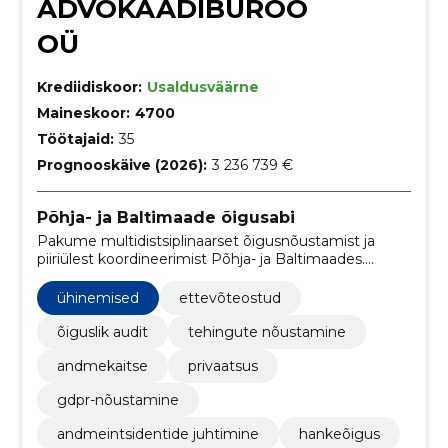
ADVOKAADIBÜROO
OÜ
Krediidiskoor:
Usaldusväärne
Maineskoor:
4700
Töötajaid:
35
Prognooskäive (2026):
3 236 739 €
Põhja- ja Baltimaade õigusabi
Pakume multidistsiplinaarset õigusnõustamist ja
piiriülest koordineerimist Põhja- ja Baltimaades.
Aitame vähendada regulatiivset riski, tagada litsentsid
ja lahendada vaidlusi.
ühinemised
ettevõteostud
õiguslik audit
tehingute nõustamine
andmekaitse
privaatsus
gdpr-nõustamine
andmeintsidentide juhtimine
hankeõigus