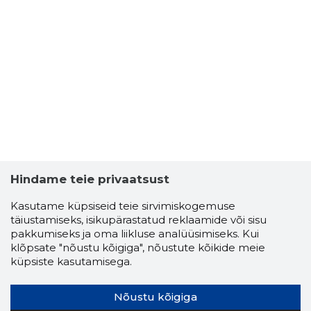
Hindame teie privaatsust
Kasutame küpsiseid teie sirvimiskogemuse
täiustamiseks, isikupärastatud reklaamide või sisu
pakkumiseks ja oma liikluse analüüsimiseks. Kui
klõpsate "nõustu kõigiga", nõustute kõikide meie
küpsiste kasutamisega.
Nõustu kõigiga