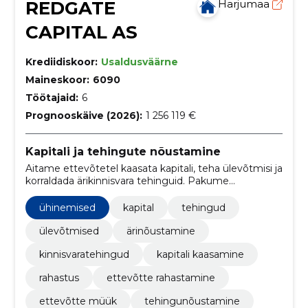
REDGATE
Harjumaa
CAPITAL AS
Krediidiskoor:
Usaldusväärne
Maineskoor:
6090
Töötajaid:
6
Prognooskäive (2026):
1 256 119 €
Kapitali ja tehingute nõustamine
Aitame ettevõtetel kaasata kapitali, teha ülevõtmisi ja
korraldada ärikinnisvara tehinguid. Pakume
sõltumatut nõustamist keerukate tehingute
läbiviimiseks.
ühinemised
kapital
tehingud
ülevõtmised
ärinõustamine
kinnisvaratehingud
kapitali kaasamine
rahastus
ettevõtte rahastamine
ettevõtte müük
tehingunõustamine